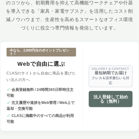
のコツから、初期費用を抑えて高機能ワークチェアや什器
を導入できる「家具・家電サブスク」を活用したコスト削
減ノウハウまで、生産性を高めるスマートなオフィス環境
づくりに役立つ専門情報を発信しています。
今なら、2,000円分のポイントプレゼン
ト！
Webで自由に選ぶ
DELIVERY & CONTRACT
最短納期でお届け
CLASのサイトから自由に商品を選びた
クレカ＆請求書払いも対
い法人の方へ
応
✓
会員登録無料 / 24時間365日即時注文
可能
法人登録して始め
る（無料）
✓
注文履歴や進捗をWeb管理 / Web上で
返却・交換可能
✓
CLASに掲載中のすべての商品が利用
可能