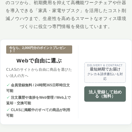
のコツから、初期費用を抑えて高機能ワークチェアや什器
を導入できる「家具・家電サブスク」を活用したコスト削
減ノウハウまで、生産性を高めるスマートなオフィス環境
づくりに役立つ専門情報を発信しています。
今なら、2,000円分のポイントプレゼン
ト！
Webで自由に選ぶ
DELIVERY & CONTRACT
最短納期でお届け
CLASのサイトから自由に商品を選びた
クレカ＆請求書払いも対
い法人の方へ
応
✓
会員登録無料 / 24時間365日即時注文
可能
法人登録して始め
る（無料）
✓
注文履歴や進捗をWeb管理 / Web上で
返却・交換可能
✓
CLASに掲載中のすべての商品が利用
可能