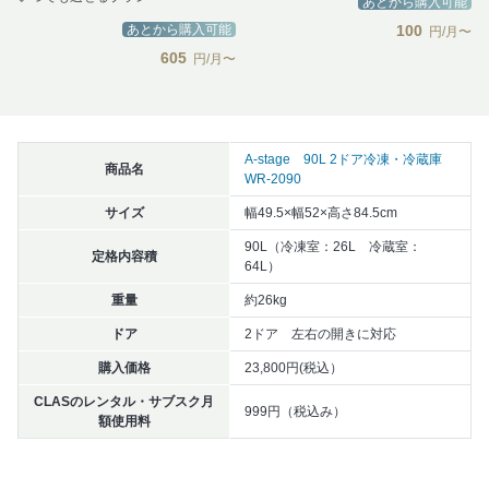
あとから購入可能
あとから購入可能
100
円/月〜
605
円/月〜
A-stage 90L 2ドア冷凍・冷蔵庫
商品名
WR-2090
サイズ
幅49.5×幅52×高さ84.5cm
90L（冷凍室：26L 冷蔵室：
定格内容積
64L）
重量
約26kg
ドア
2ドア 左右の開きに対応
購入価格
23,800円(税込）
CLASのレンタル・サブスク月
999円（税込み）
額使用料