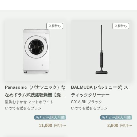
入荷待ち
入荷待ち
Panasonic（パナソニック）な
BALMUDA (バルミューダ) ス
なめドラム式洗濯乾燥機【洗濯
ティッククリーナー
型番おまかせ マットホワイト
C01A-BK ブラック
11kg/乾燥6kg】はやふわ乾燥
いつでも返せるプラン
いつでも返せるプラン
ヒートポンプ&スゴ落ち泡洗浄
あとから購入可能
あとから購入可能
11,000
2,800
円/月〜
円/月〜