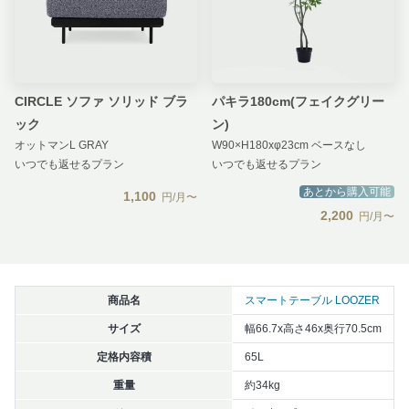
CIRCLE ソファ ソリッド ブラ
パキラ180cm(フェイクグリー
ック
ン)
オットマンL GRAY
W90×H180xφ23cm ベースなし
いつでも返せるプラン
いつでも返せるプラン
あとから購入可能
1,100
円/月〜
2,200
円/月〜
商品名
スマートテーブル LOOZER
サイズ
幅66.7x高さ46x奥行70.5cm
定格内容積
65L
重量
約34kg