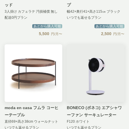
ッド
プ
3人掛け カフェラテ 汚損補償 無し
幅42×奥行41×高さ115㎝ ブラック
配送0円プラン
いつでも返せるプラン
あとから購入可能
あとから購入可能
5,500
2,500
円/月〜
円/月〜
moda en casa フムラ コーヒ
BONECO (ボネコ) エアシャワ
ーテーブル
ーファン サーキュレーター
直径69×高さ38cm ウォールナット
F120 ホワイト
いつでも返せるプラン
いつでも返せるプラン