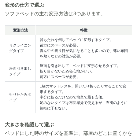
変形の仕方で選ぶ
ソファベッドの主な変形方法は3つあります。
変形方法
特徴
背もたれを倒してベッドに変形するタイプ。
リクライニン
後方にスペースが必要。
グタイプ
真ん中の折り目が気になることも多いので、薄い布団
を敷くなどの対策が必要。
座面を引き出して、ベッドに変形させるタイプ。
座面引き出し
折り目がないため寝心地がいい。
タイプ
前方にスペースが必要。
1枚のマットレスを、開いたり折ったりすることで変
形するタイプ。
折りたたみタ
半分に折るだけなので簡単で最も安価。
イプ
足のないタイプは布団感覚で使えるが、布団のように
気軽に干せない。
大きさを確認して選ぶ
ベッドにした時のサイズを基準に、部屋のどこに置くかを