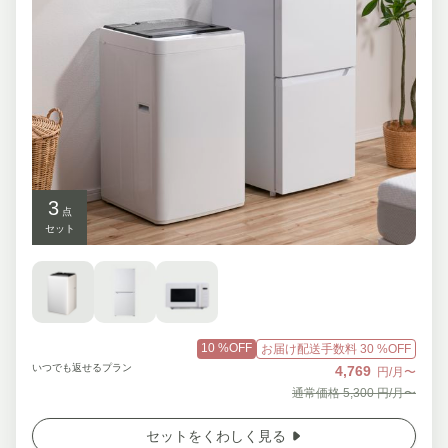
3
点
セット
10
%OFF
お届け配送手数料
30
%OFF
いつでも返せるプラン
4,769
円/月〜
通常価格
5,300
円/月〜
セットをくわしく見る