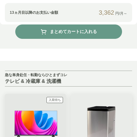
3,362
13
ヵ月目以降のお支払い金額
円/月～
まとめてカートに入れる
急な単身赴任・転勤ならひとまずコレ
テレビ & 冷蔵庫 & 洗濯機
入荷待ち