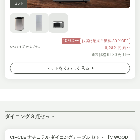
セット
10
%OFF
お届け配送手数料
30
%OFF
いつでも返せるプラン
6,282
円/月〜
通常価格
6,980
円/月〜
セットをくわしく見る
ダイニング３点セット
CIRCLE ナチュラル ダイニングテーブル セット 【V WOOD