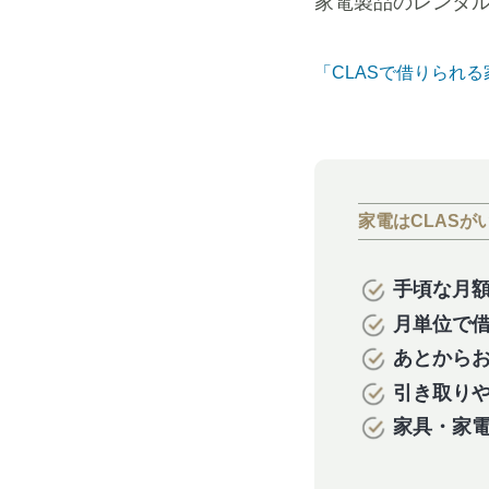
家電製品のレンタ
「CLASで借りられ
家電はCLASが
手頃な月
月単位で
あとから
引き取り
家具・家