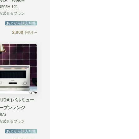
RF05A-121
も返せるプラン
あとから購入可能
2,000
円/月〜
MUDA (バルミュー
) オーブンレンジ
9A)
も返せるプラン
あとから購入可能