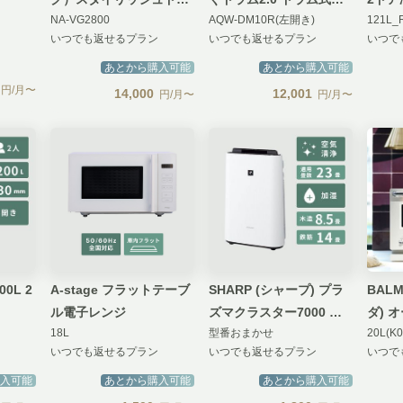
NA-VG2800
AQW-DM10R(左開き)
121L_
ム式洗濯乾燥機 Cuble
濯乾燥機【洗濯10kg/乾
いつでも返せるプラン
いつでも返せるプラン
いつで
IoT機能対応モデル【洗
燥5kg】
濯10kg / 乾燥5kg】
あとから購入可能
あとから購入可能
円/月〜
14,000
12,001
円/月〜
円/月〜
0L 2
A-stage フラットテーブ
SHARP (シャープ) プラ
BAL
ル電子レンジ
ズマクラスター7000 加
ダ
18L
型番おまかせ
20L(K0
湿空気清浄機
いつでも返せるプラン
いつでも返せるプラン
いつで
入可能
あとから購入可能
あとから購入可能