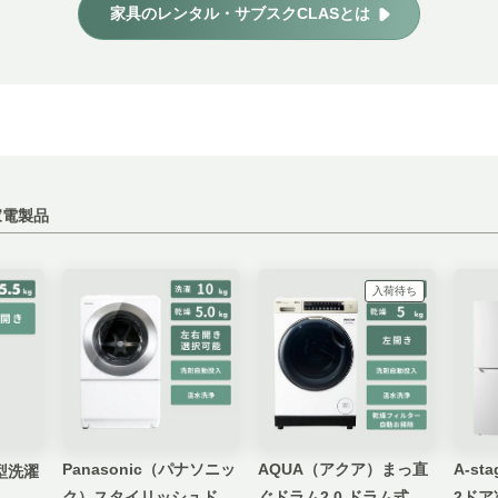
家具のレンタル・サブスクCLASとは
家電製品
入荷待ち
Panasonic（パナソニッ
AQUA（アクア）まっ直
A-st
縦型洗濯
ク）スタイリッシュドラ
ぐドラム2.0 ドラム式洗
2ドア