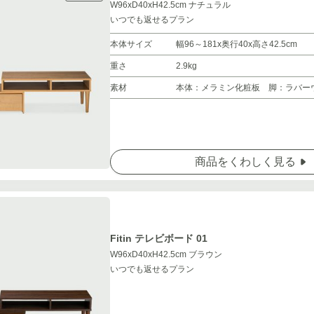
W96xD40xH42.5cm ナチュラル
いつでも返せるプラン
本体サイズ
幅96～181x奥行40x高さ42.5cm
重さ
2.9kg
素材
本体：メラミン化粧板 脚：ラバー
商品をくわしく見る
Fitin テレビボード 01
W96xD40xH42.5cm ブラウン
いつでも返せるプラン