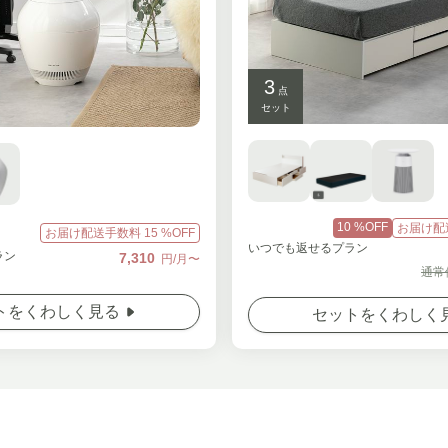
3
点
セット
10
%OFF
お届け配
お届け配送手数料
15
%OFF
いつでも返せるプラン
ラン
7,310
円/月〜
通常
トをくわしく見る
セットをくわしく