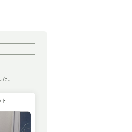
した。
ット