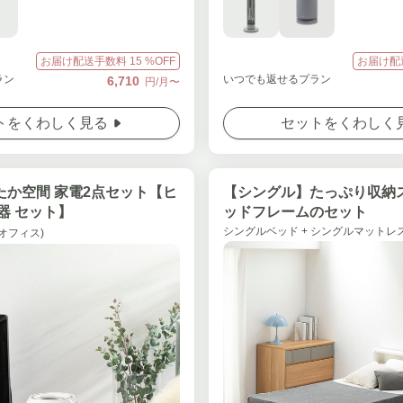
お届け配送手数料
15
%OFF
お届け配
ラン
いつでも返せるプラン
6,710
円/月〜
トをくわしく見る
セットをくわしく
たか空間 家電2点セット【ヒ
【シングル】たっぷり収納
湿器 セット】
ッドフレームのセット
シングルベッド + シングルマットレス
(オフィス)