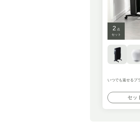
2
点
セット
いつでも返せるプ
セッ