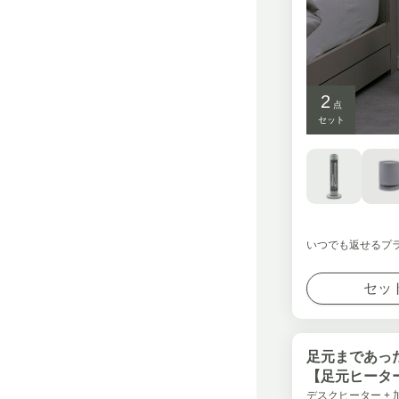
2
点
セット
いつでも返せるプ
セッ
足元まであっ
【足元ヒーター
デスクヒーター + 