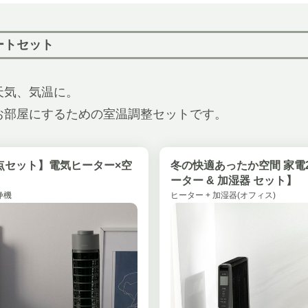
ートセット
天気、気温に。
お部屋にするための室温調整セットです。
2点セット】電気ヒーター×空
冬の快適あったか空間 家電
ーター & 加湿器 セット】
浄機
ヒーター + 加湿器(オフィス)