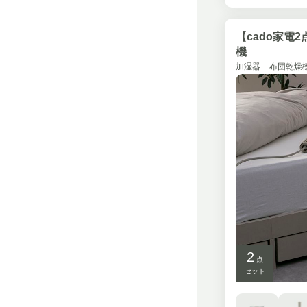
【cado家電
機
加湿器 + 布団乾燥
2
点
セット