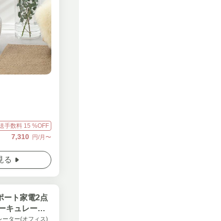
送手数料
15
%OFF
7,310
円/月〜
見る
ポート家電2点
サーキュレータ
レーター(オフィス)