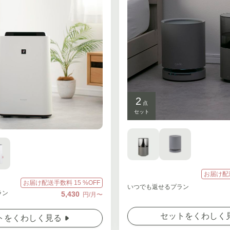
2
点
セット
お届け配
お届け配送手数料
15
%OFF
いつでも返せるプラン
ラン
5,430
円/月〜
セットをくわしく
トをくわしく見る