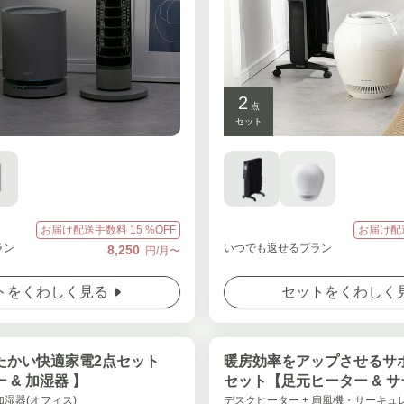
2
点
セット
お届け配送手数料
15
%OFF
お届け配
ラン
いつでも返せるプラン
8,250
円/月〜
トをくわしく見る
セットをくわしく
たかい快適家電2点セット
暖房効率をアップさせるサ
 & 加湿器 】
セット【足元ヒーター & 
ー】
加湿器(オフィス)
デスクヒーター + 扇風機・サーキュ