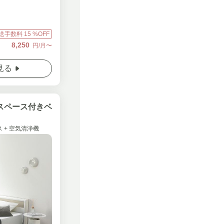
送手数料
15
%OFF
8,250
円/月〜
見る
スペース付きベ
 + 空気清浄機