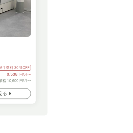
送手数料
30
%OFF
9,538
円/月〜
価格
10,600
円/月〜
見る