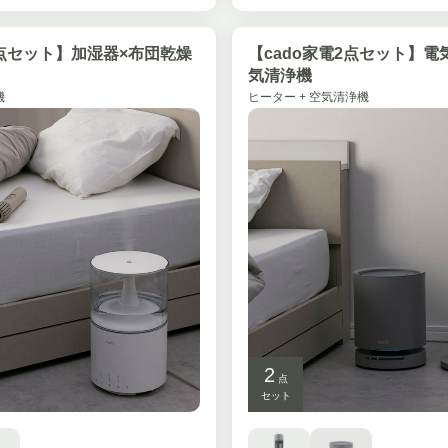
2点セット】加湿器×布団乾燥
【cado家電2点セット】電
気清浄機
機
ヒーター + 空気清浄機
2
点
セット