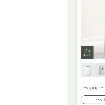
2
点
セット
いつでも返せるプ
セッ