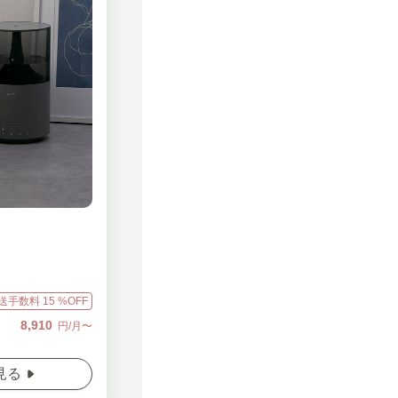
送手数料
15
%OFF
8,910
円/月〜
見る