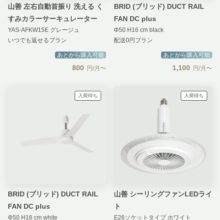
山善 左右自動首振り 洗える く
BRID (ブリッド) DUCT RAIL
すみカラーサーキュレーター
FAN DC plus
YAS-AFKW15E グレージュ
Φ50 H16 cm black
いつでも返せるプラン
配送0円プラン
あとから購入可能
あとから購入可能
800
1,100
円/月〜
円/月〜
入荷待ち
入荷待ち
BRID (ブリッド) DUCT RAIL
山善 シーリングファンLEDライ
FAN DC plus
ト
Φ50 H16 cm white
E26ソケットタイプ ホワイト