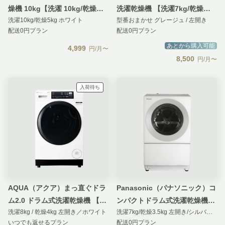
燥機 10kg【洗濯 10kg/乾燥
洗濯乾燥機 【洗濯7kg/乾燥
洗濯10kg/乾燥5kg ホワイト
型番おまかせ グレージュ / 左開き
5kg】
3.5kg】除菌・消臭機能搭載モ
配送0円プラン
配送0円プラン
デル
あとから購入可能
4,999
円/月〜
8,500
円/月〜
入荷待ち
AQUA（アクア）まっ直ぐドラ
Panasonic（パナソニック）コ
ム2.0 ドラム式洗濯乾燥機 【洗
ンパクトドラム式洗濯乾燥機
洗濯8kg / 乾燥4kg 左開き／ホワイト
洗濯7kg/乾燥3.5kg 左開き/シルバーグレー
濯8kg/乾燥4kg】ヒーター乾燥
Cuble【洗濯7kg/乾燥3.5kg】
いつでも返せるプラン
配送0円プラン