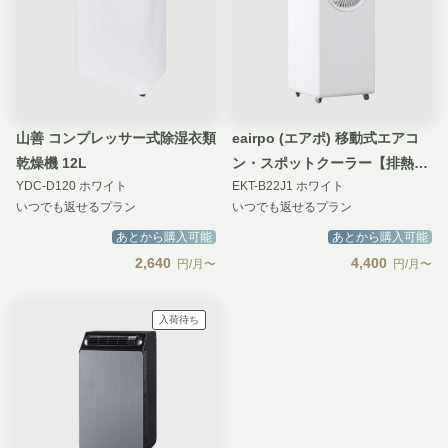
山善 コンプレッサー式除湿衣類
eairpo (エアポ) 移動式エアコ
乾燥機 12L
ン・スポットクーラー【排熱対
YDC-D120 ホワイト
EKT-B22J1 ホワイト
応モデル】
いつでも返せるプラン
いつでも返せるプラン
あとから購入可能
あとから購入可能
2,640
4,400
円/月〜
円/月〜
入荷待ち