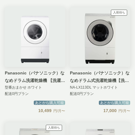
入荷待ち
Panasonic（パナソニック）な
Panasonic（パナソニック）な
なめドラム洗濯乾燥機 【洗濯
なめドラム式洗濯乾燥機【洗濯
型番おまかせ ホワイト
NA-LX113DL マットホワイト
10kg／乾燥5kg】Utype スマー
11kg/乾燥6kg】はやふわ乾燥
配送0円プラン
配送0円プラン
ト&コンパクトモデル
ヒートポンプ&スゴ落ち泡洗浄
あとから購入可能
あとから購入可能
10,499
17,000
円/月〜
円/月〜
入荷待ち