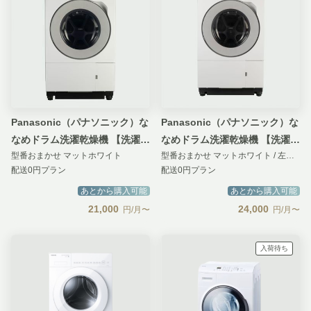
Panasonic（パナソニック）な
Panasonic（パナソニック）な
なめドラム洗濯乾燥機 【洗濯
なめドラム洗濯乾燥機 【洗濯
型番おまかせ マットホワイト
型番おまかせ マットホワイト / 左開き
12kg/乾燥6kg】ヒートポンプ
12kg/乾燥6kg】ヒートポンプ
配送0円プラン
配送0円プラン
乾燥&スゴ落ち泡洗浄 スタンダ
乾燥&スゴ落ち泡洗浄 ハイスペ
ードタイプ
あとから購入可能
ックタイプ
あとから購入可能
21,000
24,000
円/月〜
円/月〜
入荷待ち