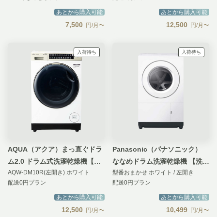
タイプ
あとから購入可能
あとから購入可能
7,500
12,500
円/月〜
円/月〜
入荷待ち
入荷待ち
AQUA（アクア）まっ直ぐドラ
Panasonic（パナソニック）
ム2.0 ドラム式洗濯乾燥機【洗
ななめドラム洗濯乾燥機 【洗濯
AQW-DM10R(左開き) ホワイト
型番おまかせ ホワイト / 左開き
濯10kg/乾燥5kg】
10kg／乾燥5kg】Htype こだわ
配送0円プラン
配送0円プラン
り&コンパクトモデル
あとから購入可能
あとから購入可能
12,500
10,499
円/月〜
円/月〜