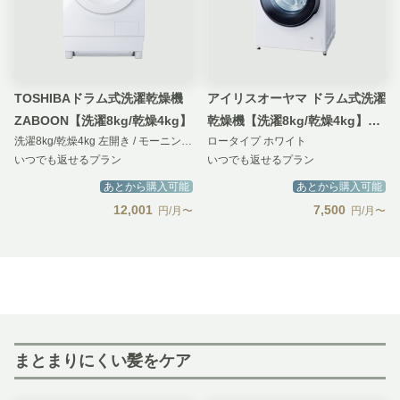
TOSHIBAドラム式洗濯乾燥機
アイリスオーヤマ ドラム式洗濯
ZABOON【洗濯8kg/乾燥4kg】
乾燥機【洗濯8kg/乾燥4kg】ガ
洗濯8kg/乾燥4kg 左開き / モーニングホワイト
ロータイプ ホワイト
チ落ち温水洗浄／ふんわり乾燥
いつでも返せるプラン
いつでも返せるプラン
あとから購入可能
あとから購入可能
12,001
7,500
円/月〜
円/月〜
まとまりにくい髪をケア