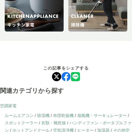
この記事をシェアする
関連カテゴリから探す
空調家電
ルームエアコン
/
除湿機
/
布団乾燥機
/
扇風機・サーキュレーター
/
スポットクーラー
/
衣類・靴乾燥
/
ハンディファン・ポータブルファ
ン
/
ホットアンドクール
/
空気清浄機
/
ヒーター
/
加湿器
/
その他空