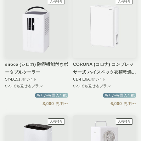
入荷待ち
入荷待ち
siroca (シロカ) 除湿機能付きポ
CORONA (コロナ) コンプレッ
ータブルクーラー
サー式 ハイスペック衣類乾燥除
SY-D151 ホワイト
CD-H10A ホワイト
湿機 10L
いつでも返せるプラン
いつでも返せるプラン
あとから購入可能
あとから購入可能
3,000
6,000
円/月〜
円/月〜
入荷待ち
入荷待ち