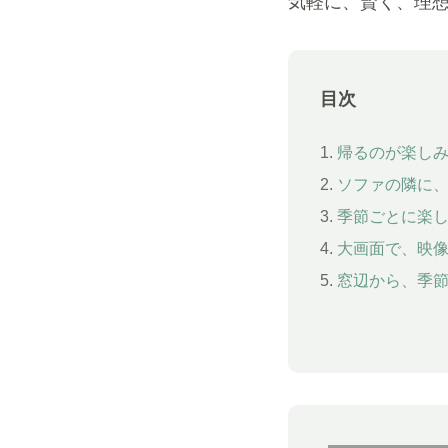
気軽に、賢く、理
目次
1.
帰るのが楽し
2.
ソファの隣に
3.
季節ごとに楽
4.
大画面で、映
5.
窓辺から、季