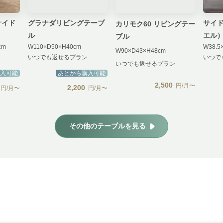
サイド
グラナダリビングテーブ
サイド
カリモク60 リビングテー
ル
エル
ブル
cm
W110×D50×H40cm
W38.5
W90×D43×H48cm
いつでも返せるプラン
いつで
いつでも返せるプラン
入可能
あとから購入可能
2,500
円/月〜
2,200
円/月〜
円/月〜
その他のテーブルを見る