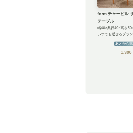
form チャービル 
テーブル
幅40×奥行40×高さ50
いつでも返せるプラン
あとから購
1,300