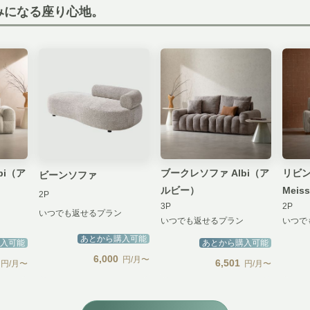
みになる座り心地。
bi（ア
ブークレソファ Albi（ア
リビ
ビーンソファ
ルビー）
Mei
2P
3P
2P
いつでも返せるプラン
いつでも返せるプラン
いつで
あとから購入可能
入可能
あとから購入可能
6,000
円/月〜
6,501
円/月〜
円/月〜