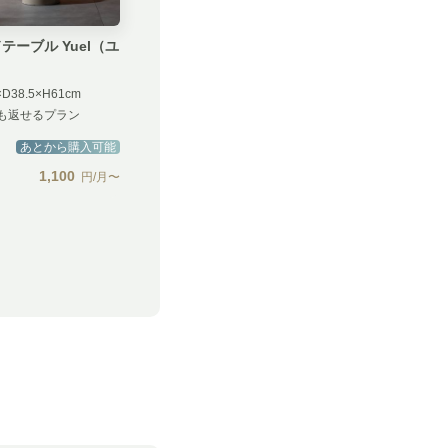
テーブル Yuel（ユ
）
×D38.5×H61cm
も返せるプラン
あとから購入可能
1,100
円/月〜