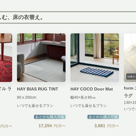
しむ、床の衣替え。
for
ル ラ
HAY BIAS RUG TINT
HAY COCO Door Mat
ラグ
80 x 200cm
幅40×長さ80㎝
130×1
いつでも返せるプラン
いつでも返せるプラン
いつで
あとから購入可能
あとから購入可能
17,254
3,881
円/月〜
円/月〜
円/月〜