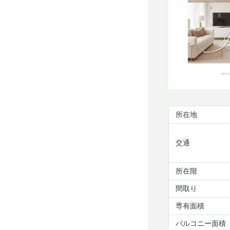
所在地
交通
所在階
間取り
専有面積
バルコニー面積