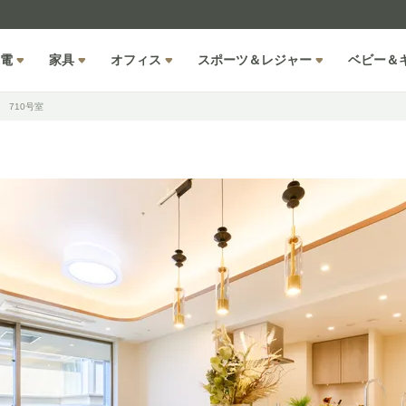
電
家具
オフィス
スポーツ＆レジャー
ベビー＆
 710号室