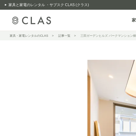
家具と家電のレンタル ・サブスク CLAS (クラス)
家
家具・家電レンタルのCLAS
記事一覧
三田ガーデンヒルズ パークマンション棟