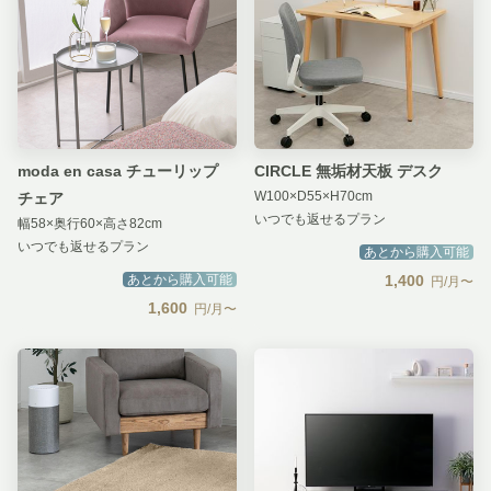
moda en casa チューリップ
CIRCLE 無垢材天板 デスク
W100×D55×H70cm
チェア
いつでも返せるプラン
幅58×奥行60×高さ82cm
いつでも返せるプラン
あとから購入可能
あとから購入可能
1,400
円/月〜
1,600
円/月〜