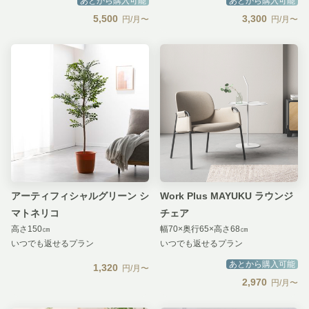
あとから購入可能
あとから購入可能
5,500
3,300
円/月〜
円/月〜
アーティフィシャルグリーン シ
Work Plus MAYUKU ラウンジ
マトネリコ
チェア
高さ150㎝
幅70×奥行65×高さ68㎝
いつでも返せるプラン
いつでも返せるプラン
あとから購入可能
1,320
円/月〜
2,970
円/月〜