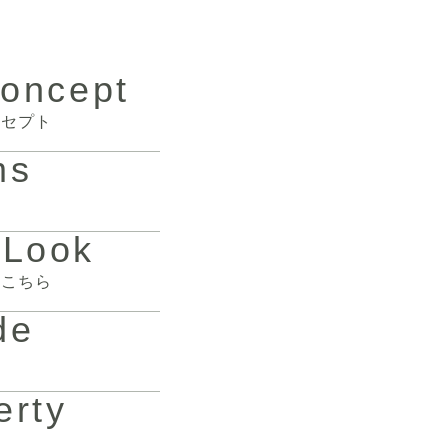
Concept
ンセプト
ms
 Look
はこちら
de
erty