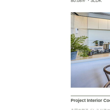
80.08㎡・3LDK
Project Interior C