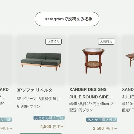
Instagramで投稿をみる
入荷待ち
入荷待ち
DARD
XANDER DESIGNS
XAND
3Pソファ リベルタ
Y
JULIE ROUND SIDE
JULI
3P グリーン 汚損補償 無し
幅47×奥行き47×高さ150cm ホワイト 汚損保障 無し
幅45×奥行45×高さ45cm ブラウン 汚損保障 無し
TABLE
配送0円プラン
配送0円プラン
配送0
あとから購入可能
入可能
あとから購入可能
4,500
円/月〜
2,500
円/月〜
円/月〜