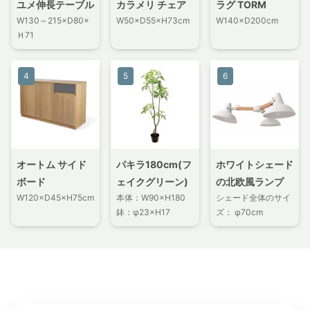
ユメ伸長テーブル
カラメリ チェア
ラグ TORM
W130～215×D80×
W50×D55×H73cm
W140×D200cm
Ｈ71
4
5
6
オートム サイド
パキラ180cm(フ
ホワイトシェード
ボード
ェイクグリーン)
の北欧風ランプ
W120×D45×H75cm
本体：W90×H180
シェード全体のサイ
鉢：φ23×H17
ズ： φ70cm