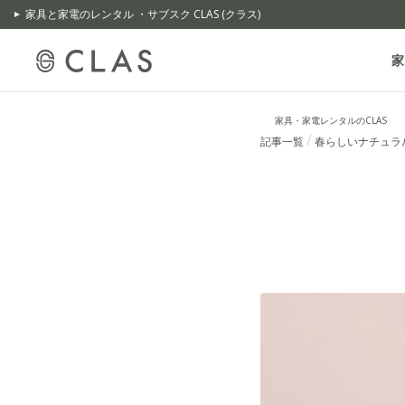
家具と家電のレンタル ・サブスク CLAS (クラス)
家
家具・家電レンタルのCLAS
記事一覧
春らしいナチュラ