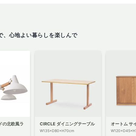
で、心地よい暮らしを楽しんで
ドの北欧風ラ
CIRCLE ダイニングテーブル
オートム サ
W135×D80×H70cm
W120×D45×H