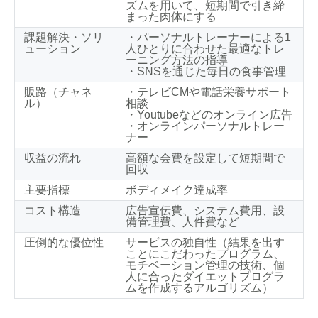
ズムを用いて、短期間で引き締
まった肉体にする
課題解決・ソリ
・パーソナルトレーナーによる1
ューション
人ひとりに合わせた最適なトレ
ーニング方法の指導
・SNSを通じた毎日の食事管理
販路（チャネ
・テレビCMや電話栄養サポート
ル）
相談
・Youtubeなどのオンライン広告
・オンラインパーソナルトレー
ナー
収益の流れ
高額な会費を設定して短期間で
回収
主要指標
ボディメイク達成率
コスト構造
広告宣伝費、システム費用、設
備管理費、人件費など
圧倒的な優位性
サービスの独自性（結果を出す
ことにこだわったプログラム、
モチベーション管理の技術、個
人に合ったダイエットプログラ
ムを作成するアルゴリズム）