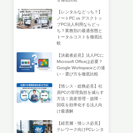
【レンタルなどっち？】
ノートPC vs デスクトッ
プPC法人利用ならどっ
ち？業務別の最適形態と
トータルコストを徹底比
較
【決裁者必見】法人PCに
Microsoft Officeは必要？
Google Workspaceとの違
い・選び方を徹底比較
【情シス・総務必見】社
員PCの管理負担を減らす
方法！資産管理・故障・
回収を効率化する法人向
け最適解
【経営層・情シス必見】
テレワーク向けPCレンタ