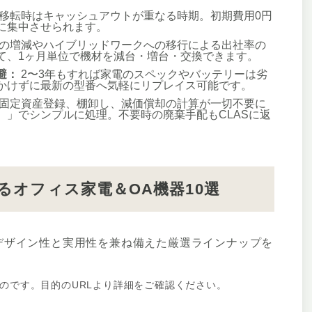
移転時はキャッシュアウトが重なる時期。初期費用0円
に集中させられます。
の増減やハイブリッドワークへの移行による出社率の
て、1ヶ月単位で機材を減台・増台・交換できます。
避：
2〜3年もすれば家電のスペックやバッテリーは劣
かけずに最新の型番へ気軽にリプレイス可能です。
固定資産登録、棚卸し、減価償却の計算が一切不要に
）」でシンプルに処理。不要時の廃棄手配もCLASに返
るオフィス家電＆OA機器10選
、デザイン性と実用性を兼ね備えた厳選ラインナップを
ものです。目的のURLより詳細をご確認ください。