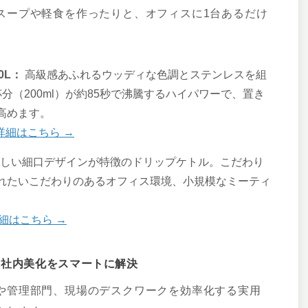
スープや軽食を作ったりと、オフィスに1台あるだけ
.0L：
高級感あふれるウッディな色調とステンレスを組
分（200ml）が約85秒で沸騰するハイパワーで、置き
高めます。
E の詳細はこちら →
しい細口デザインが特徴のドリップケトル。こだわり
れたいこだわりのあるオフィス環境、小規模なミーティ
の詳細はこちら →
や社内美化をスマートに解決
や管理部門、現場のデスクワークを効率化する実用