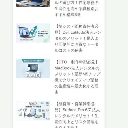
ルの選び方！在宅勤務の
生産性を高める職種別お
すすめ構成6選
【情シス・総務責任者必
見】Dell Latitude法人レン
タルのメリット！購入よ
り圧倒的にお得なトータ
ルコストの秘密
【CTO・制作幹部必見】
MacBook法人レンタルの
メリット！最新M5チップ
機でクリエイティブ業務
の生産性を最大化する理
由
【経営層・営業幹部必
見】Surface Pro 6/7 法人
レンタルのメリット！生
産性向上とリスク管理を
両立する理由