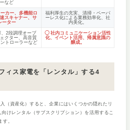
ーなど
メーカー、多機能ロ
福利厚生の充実、清掃・ペーパ
速スキャナー、サ
ーレス化による業務効率化、社
レーター
内美化。
庫、2段調理オーブ
◯
社内コミュニケーション活性
ェクター、高音質
化
、イベント活用、帰属意識の
コントローラーなど
醸成。
フィス家電を「レンタル」する4
購入（資産化）すると、企業にはいくつかの隠れたリ
法人向けレンタル（サブスクリプション）を活用するこ
ます。