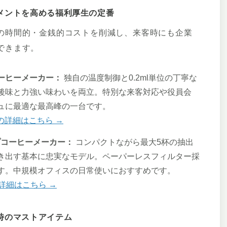
ジメントを高める福利厚生の定番
の時間的・金銭的コストを削減し、来客時にも企業
できます。
w コーヒーメーカー：
独自の温度制御と0.2ml単位の丁寧な
後味と力強い味わいを両立。特別な来客対応や役員会
ュに最適な最高峰の一台です。
ー の詳細はこちら →
ップコーヒーメーカー：
コンパクトながら最大5杯の抽出
き出す基本に忠実なモデル。ペーパーレスフィルター採
す。中規模オフィスの日常使いにおすすめです。
の詳細はこちら →
客時のマストアイテム