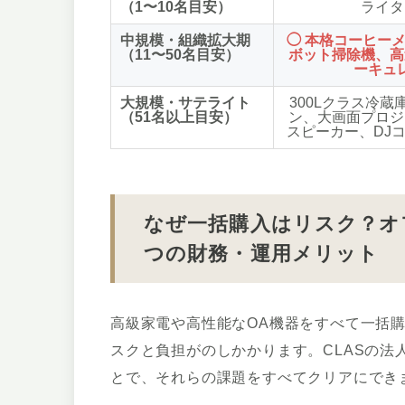
（1〜10名目安）
ライタ
中規模・組織拡大期
◯
本格コーヒー
（11〜50名目安）
ボット掃除機、高
ーキュ
大規模・サテライト
300Lクラス冷蔵
（51名以上目安）
ン、大画面プロジ
スピーカー、DJ
なぜ一括購入はリスク？オ
つの財務・運用メリット
高級家電や高性能なOA機器をすべて一括
スクと負担がのしかかります。CLASの
とで、それらの課題をすべてクリアにでき