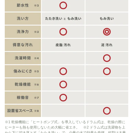
※1 乾燥機能に「ヒートポンプ式」を導入しているドラム式は、乾燥の際に
ヒーターも熱も使用しないため大幅に省エネ。 ※2 ドラム式は洗濯物を上
から下に叩き落とす「たたき洗い」で、少量の水で効果を発揮。縦型は大量