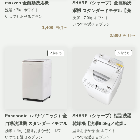
maxzen 全自動洗濯機
SHARP（シャープ）全自動洗
洗濯：7kg ホワイト
濯機 スタンダードモデル【洗濯
いつでも返せるプラン
洗濯：7.0㎏ ホワイト
7㎏】
いつでも返せるプラン
1,400
円/月〜
2,800
円/月〜
入荷待ち
入荷待ち
Panasonic（パナソニック）全
SHARP（シャープ）縦型洗濯
自動洗濯機 スタンダードモデル
乾燥機【洗濯6.5kg／乾燥
洗濯：7kg（型番おまかせ） ホワイト
型番おまかせ 蓋:ホワイト
3.5kg】
いつでも返せるプラン
いつでも返せるプラン