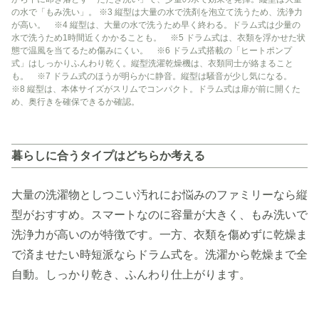
の水で「もみ洗い」。 ※3 縦型は大量の水で洗剤を泡立て洗うため、洗浄力
が高い。 ※4 縦型は、大量の水で洗うため早く終わる。ドラム式は少量の
水で洗うため1時間近くかかることも。 ※5 ドラム式は、衣類を浮かせた状
態で温風を当てるため傷みにくい。 ※6 ドラム式搭載の「ヒートポンプ
式」はしっかりふんわり乾く。縦型洗濯乾燥機は、衣類同士が絡まること
も。 ※7 ドラム式のほうが明らかに静音。縦型は騒音が少し気になる。
※8 縦型は、本体サイズがスリムでコンパクト。ドラム式は扉が前に開くた
め、奥行きを確保できるか確認。
暮らしに合うタイプはどちらか考える
大量の洗濯物としつこい汚れにお悩みのファミリーなら縦
型がおすすめ。スマートなのに容量が大きく、もみ洗いで
洗浄力が高いのが特徴です。一方、衣類を傷めずに乾燥ま
で済ませたい時短派ならドラム式を。洗濯から乾燥まで全
自動。しっかり乾き、ふんわり仕上がります。