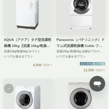
AQUA（アクア）タテ型洗濯乾
Panasonic（パナソニック）ド
燥機 10kg【洗濯 10kg/乾燥
ラム式洗濯乾燥機 Cuble フロ
洗濯10kg/乾燥5kg ホワイト
洗濯10kg /乾燥5kg 左開き/フロストステンレス
5kg】
ストステンレス【洗濯10kg/乾
いつでも返せるプラン
いつでも返せるプラン
燥5kg】
あとから購入可能
4,500
円/月〜
12,500
円/月〜