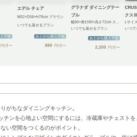
グラナダ ダイニングテー
CRU
エデル チェア
ブル
クスⅢ
W52×D58×H78cm ブラウン
幅90×奥行80×高さ72cm ストームグレイ
Lサイズ
いつでも返せるプラン
いつでも返せるプラン
いつで
入可能
あとから購入可能
あとから購入可能
880
円/月〜
円/月〜
2,200
円/月〜
なりがちなダイニングキッチン。
ッチンを心地よい空間にするには、冷蔵庫やチェストを
もない空間をつくるのがポイント。