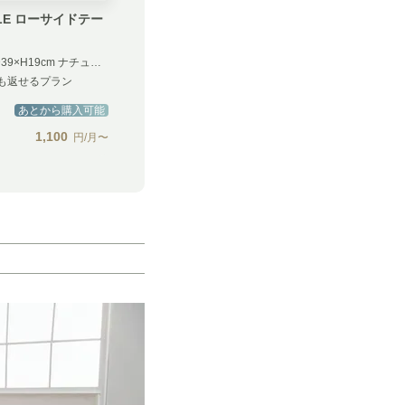
CLE ローサイドテー
W74×D39×H19cm ナチュラル
も返せるプラン
あとから購入可能
1,100
円/月〜