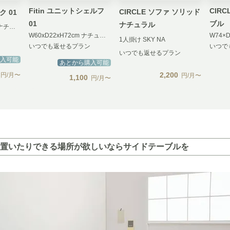
Fitin ユニットシェルフ
CIR
CIRCLE ソファ ソリッド
ク 01
01
ブル
ナチュラル
W72ｘD22ｘH72cm ナチュラル
W60xD22xH72cm ナチュラル
1人掛け SKY NA
いつでも返せるプラン
いつで
いつでも返せるプラン
入可能
あとから購入可能
2,200
円/月〜
円/月〜
1,100
円/月〜
置いたりできる場所が欲しいならサイドテーブルを