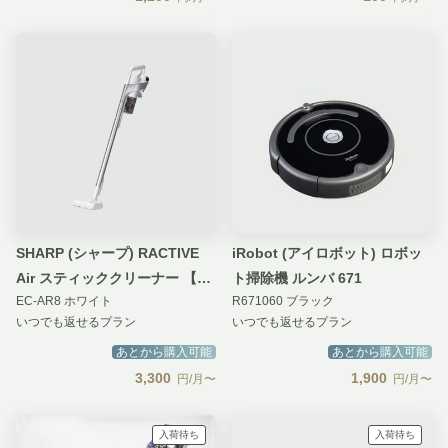
SHARP (シャープ) RACTIVE
iRobot (アイロボット) ロボッ
Air スティッククリーナー 【ア
ト掃除機 ルンバ 671
EC-AR8 ホワイト
R671060 ブラック
ドバンスモデル】
いつでも返せるプラン
いつでも返せるプラン
あとから購入可能
あとから購入可能
3,300
1,900
円/月〜
円/月〜
入荷待ち
入荷待ち