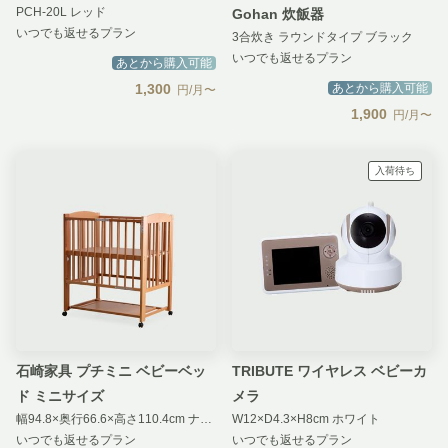
PCH-20L レッド
Gohan 炊飯器
いつでも返せるプラン
3合炊き ラウンドタイプ ブラック
いつでも返せるプラン
あとから購入可能
1,300
あとから購入可能
円/月〜
1,900
円/月〜
入荷待ち
石崎家具 プチミニ ベビーベッ
TRIBUTE ワイヤレス ベビーカ
ド ミニサイズ
メラ
幅94.8×奥行66.6×高さ110.4cm ナチュラル
W12×D4.3×H8cm ホワイト
いつでも返せるプラン
いつでも返せるプラン