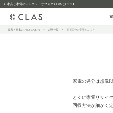
家具と家電のレンタル ・サブスク CLAS (クラス)
家
家具・家電レンタルのCLAS
記事一覧
家電処分の手間とコスト
家電の処分は想像
とくに家電リサイ
回収方法が細かく