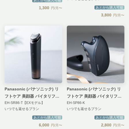
あとから購入可能
1,300
あとから購入可能
円/月〜
3,800
円/月〜
Panasonic (パナソニック) リ
Panasonic (パナソニック) リ
フトケア 美顔器 バイタリフト
フトケア 美顔器 バイタリフト
EH-SR86-T【EXモデル】
EH-SP86-K
RF
かっさ
いつでも返せるプラン
いつでも返せるプラン
あとから購入可能
あとから購入可能
6,000
2,800
円/月〜
円/月〜