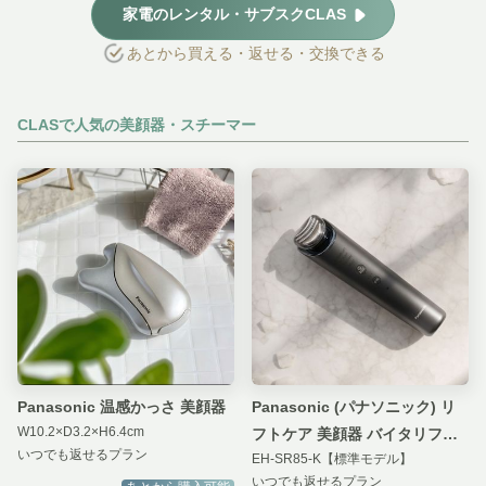
家電のレンタル・サブスクCLAS
あとから買える・返せる・交換できる
CLASで人気の美顔器・スチーマー
Panasonic 温感かっさ 美顔器
Panasonic (パナソニック) リ
W10.2×D3.2×H6.4cm
フトケア 美顔器 バイタリフト
いつでも返せるプラン
EH-SR85-K【標準モデル】
RF
いつでも返せるプラン