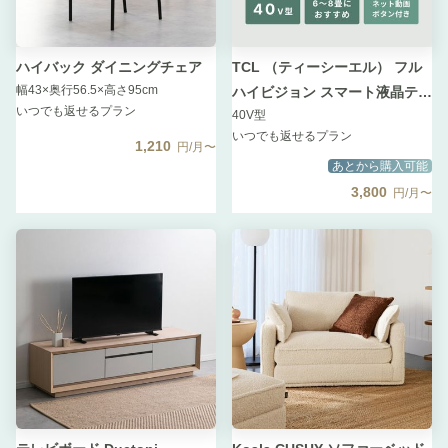
ハイバック ダイニングチェア
TCL （ティーシーエル） フル
幅43×奥行56.5×高さ95cm
ハイビジョン スマート液晶テレ
いつでも返せるプラン
40V型
ビ
いつでも返せるプラン
1,210
円/月〜
あとから購入可能
3,800
円/月〜