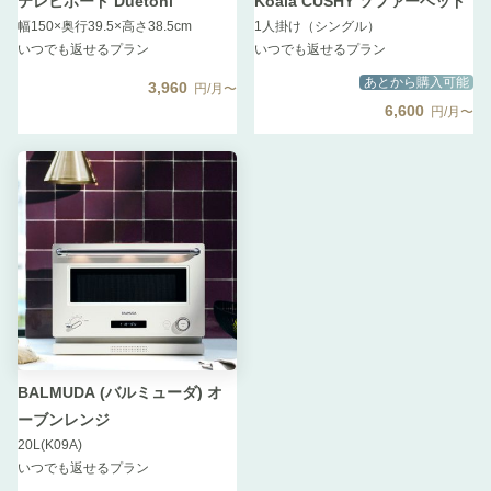
テレビボード Duetoni
Koala CUSHY ソファーベッド
幅150×奥行39.5×高さ38.5cm
1人掛け（シングル）
いつでも返せるプラン
いつでも返せるプラン
あとから購入可能
3,960
円/月〜
6,600
円/月〜
BALMUDA (バルミューダ) オ
ーブンレンジ
20L(K09A)
いつでも返せるプラン