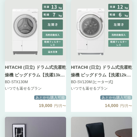
HITACHI (日立) ドラム式洗濯乾
HITACHI (日立) ドラム式洗濯乾
燥機 ビッグドラム【洗濯13kg/
燥機 ビッグドラム【洗濯12kg/
BD-STX130M
BD-SV120M [ヒーター式]
乾燥7kg】
乾燥6kg】
いつでも返せるプラン
いつでも返せるプラン
あとから購入可能
あとから購入可能
19,000
14,000
円/月〜
円/月〜