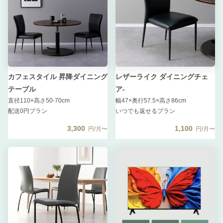
カフェスタイル 昇降ダイニング
レザーライク ダイニングチェ
テーブル
ア-
直径110×高さ50-70cm
幅47×奥行57.5×高さ86cm
配送0円プラン
いつでも返せるプラン
3,300
1,100
円/月〜
円/月〜