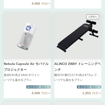
4,400
円/月〜
入荷待ち
Nebula Capsule Air モバイル
ALINCO 2WAY トレーニングベ
プロジェクター
ンチ
直径6.8×高さ14cm ホワイト
幅33.5×奥行117.5×高さ47.5㎝ ブラック
いつでも返せるプラン
いつでも返せるプラン
あとから購入可能
あとから購入可能
4,400
1,353
円/月〜
円/月〜