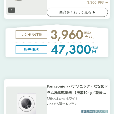
3,300
円/月〜
商品をくわしく見る
Panasonic（パナソニック）ななめド
ラム洗濯乾燥機 【洗濯10kg／乾燥
型番おまかせ ホワイト
5kg】Utype スマート&コンパクトモ
いつでも返せるプラン
デル
あとから購入可能