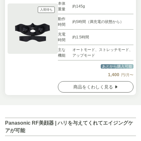
本体
約145g
重量
入荷待ち
動作
約5時間（満充電の状態から）
時間
充電
約1.5時間
時間
主な
オートモード、ストレッチモード、
機能
アップモード
あとから購入可能
1,400
円/月〜
商品をくわしく見る
Panasonic RF美顔器 | ハリを与えてくれてエイジングケ
アが可能