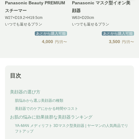
Panasonic Beauty PREMIUM
Panasonic マスク型イオン美
スチーマー
顔器
W27×D19.2×H19.5cm
W63×D20cm
いつでも返せるプラン
いつでも返せるプラン
あとから購入可能
あとから購入可能
4,000
3,500
円/月〜
円/月〜
目次
美顔器の選び方
肌悩みから選ぶ美顔器の種類
美顔器でのケアにかかる時間やコスト
お肌の悩みに効果抜群な美顔器ランキング
YA-MAN メディリフト 3Dマスク型美顔器 | ヤーマンの人気商品でリ
フトアップ