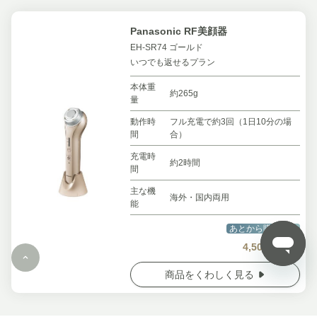
Panasonic RF美顔器
EH-SR74 ゴールド
いつでも返せるプラン
本体重
約265g
量
動作時
フル充電で約3回（1日10分の場
間
合）
充電時
約2時間
間
主な機
海外・国内両用
能
あとから購入可能
4,500
円/月〜
商品をくわしく見る