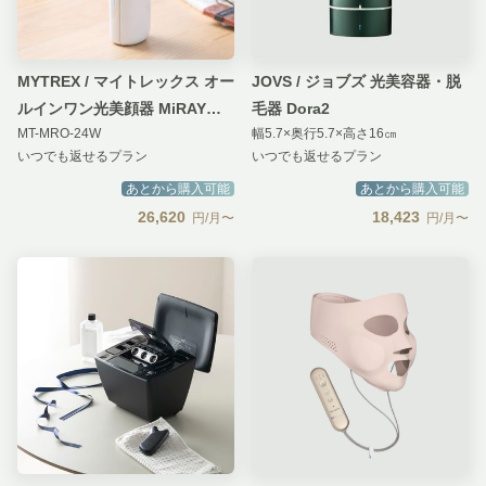
MYTREX / マイトレックス オー
JOVS / ジョブズ 光美容器・脱
ルインワン光美顔器 MiRAY
毛器 Dora2
MT-MRO-24W
幅5.7×奥行5.7×高さ16㎝
ONE（ミライワン）
いつでも返せるプラン
いつでも返せるプラン
あとから購入可能
あとから購入可能
26,620
18,423
円/月〜
円/月〜