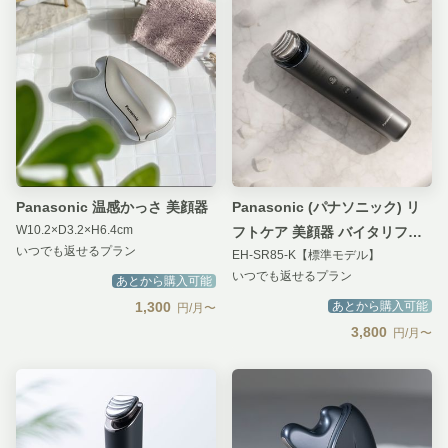
Panasonic 温感かっさ 美顔器
Panasonic (パナソニック) リ
W10.2×D3.2×H6.4cm
フトケア 美顔器 バイタリフト
いつでも返せるプラン
EH-SR85-K【標準モデル】
RF
いつでも返せるプラン
あとから購入可能
1,300
あとから購入可能
円/月〜
3,800
円/月〜