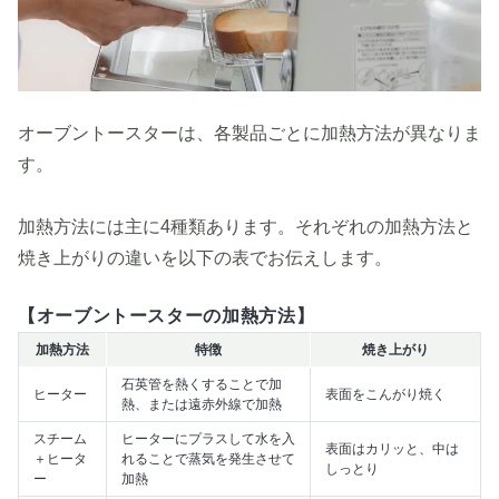
オーブントースターは、各製品ごとに加熱方法が異なりま
す。
加熱方法には主に4種類あります。それぞれの加熱方法と
焼き上がりの違いを以下の表でお伝えします。
【オーブントースターの加熱方法】
加熱方法
特徴
焼き上がり
石英管を熱くすることで加
ヒーター
表面をこんがり焼く
熱、または遠赤外線で加熱
スチーム
ヒーターにプラスして水を入
表面はカリッと、中は
＋ヒータ
れることで蒸気を発生させて
しっとり
ー
加熱