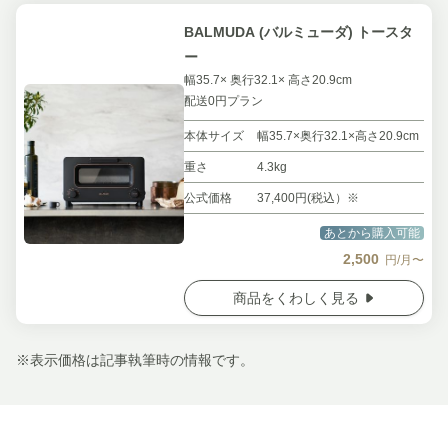
BALMUDA (バルミューダ) トースタ
ー
幅35.7× 奥行32.1× 高さ20.9cm
配送0円プラン
本体サイズ
幅35.7×奥行32.1×高さ20.9cm
重さ
4.3kg
公式価格
37,400円(税込）※
あとから購入可能
2,500
円/月〜
商品をくわしく見る
※表示価格は記事執筆時の情報です。