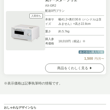
気トースター グリエ
AX-GR2
配送0円プラン
入荷待ち
本体サ
幅41.2×奥行30.6（ハンドルは含
イズ
みません）×高さ22.8cm
重さ
約 5.7kg
購入参
18,010円（税込）※
考価格
あとから購入可能
1,500
円/月〜
商品をくわしく見る
※表示価格は記事執筆時の情報です。
おしゃれなデザインなら