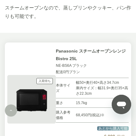
スチームオーブンなので、蒸しプリンやクッキー、パン作
りも可能です。
Panasonic スチームオーブンレンジ
Bistro 25L
NE-BS6A ブラック
配送0円プラン
入荷待ち
幅50×奥行40×高さ34.7cm
本体サイ
庫内サイズ：幅31.9×奥行35×高
ズ
さ22.3cm
重さ
15.7kg
購入参考
68,450円(税込)※
価格
あとから購入可能