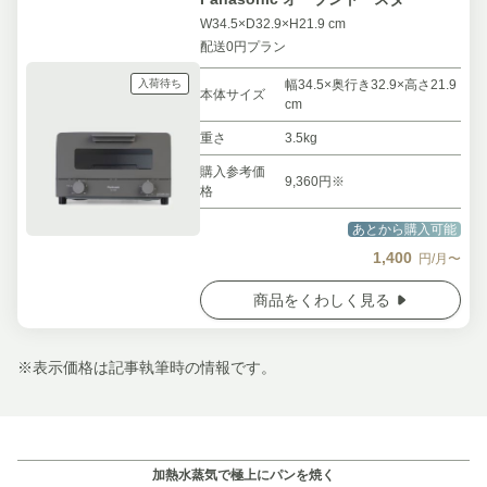
W34.5×D32.9×H21.9 cm
配送0円プラン
入荷待ち
幅34.5×奥行き32.9×高さ21.9
本体サイズ
cm
重さ
3.5kg
購入参考価
9,360円※
格
あとから購入可能
1,400
円/月〜
商品をくわしく見る
※表示価格は記事執筆時の情報です。
加熱水蒸気で極上にパンを焼く