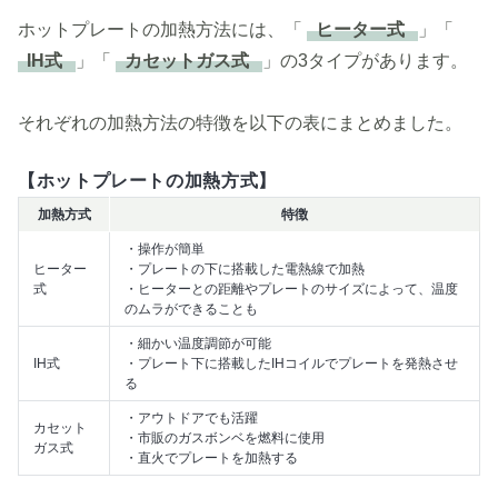
ホットプレートの加熱方法には、「
ヒーター式
」「
IH式
」「
カセットガス式
」の3タイプがあります。
それぞれの加熱方法の特徴を以下の表にまとめました。
【ホットプレートの加熱方式】
加熱方式
特徴
・操作が簡単
ヒーター
・プレートの下に搭載した電熱線で加熱
式
・ヒーターとの距離やプレートのサイズによって、温度
のムラができることも
・細かい温度調節が可能
IH式
・プレート下に搭載したIHコイルでプレートを発熱させ
る
・アウトドアでも活躍
カセット
・市販のガスボンベを燃料に使用
ガス式
・直火でプレートを加熱する