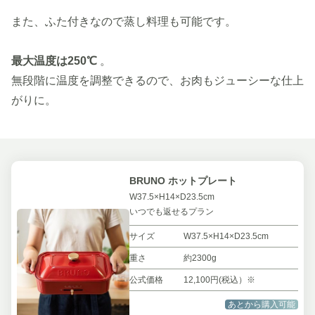
また、ふた付きなので蒸し料理も可能です。
最大温度は250℃
。
無段階に温度を調整できるので、お肉もジューシーな仕上
がりに。
BRUNO ホットプレート
W37.5×H14×D23.5cm
いつでも返せるプラン
サイズ
W37.5×H14×D23.5cm
重さ
約2300g
公式価格
12,100円(税込）※
あとから購入可能