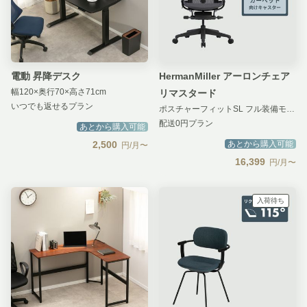
電動 昇降デスク
HermanMiller アーロンチェア
幅120×奥行70×高さ71cm
リマスタード
いつでも返せるプラン
ポスチャーフィットSL フル装備モデル
配送0円プラン
あとから購入可能
2,500
あとから購入可能
円/月〜
16,399
円/月〜
入荷待ち