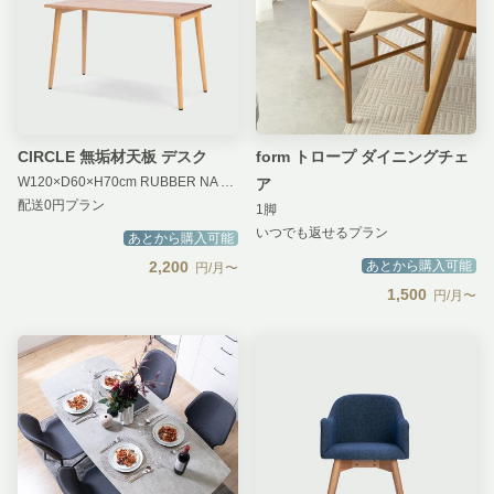
CIRCLE 無垢材天板 デスク
form トロープ ダイニングチェ
W120×D60×H70cm RUBBER NA TAPER WOOD
ア
配送0円プラン
1脚
いつでも返せるプラン
あとから購入可能
2,200
あとから購入可能
円/月〜
1,500
円/月〜