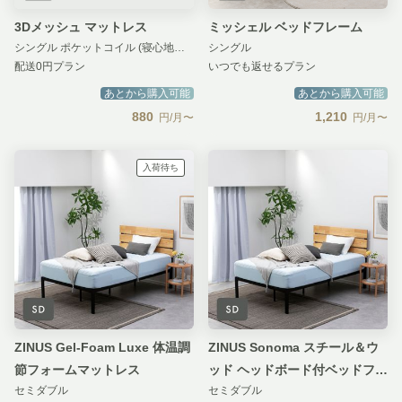
3Dメッシュ マットレス
ミッシェル ベッドフレーム
シングル ポケットコイル (寝心地：柔らかめ) 汚損補償 無し
シングル
配送0円プラン
いつでも返せるプラン
あとから購入可能
あとから購入可能
880
1,210
円/月〜
円/月〜
入荷待ち
ZINUS Gel-Foam Luxe 体温調
ZINUS Sonoma スチール＆ウ
節フォームマットレス
ッド ヘッドボード付ベッドフレ
セミダブル
セミダブル
ーム