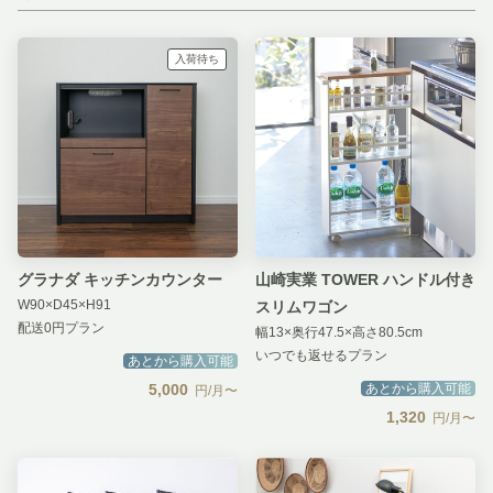
入荷待ち
グラナダ キッチンカウンター
山崎実業 TOWER ハンドル付き
W90×D45×H91
スリムワゴン
配送0円プラン
幅13×奥行47.5×高さ80.5cm
いつでも返せるプラン
あとから購入可能
5,000
あとから購入可能
円/月〜
1,320
円/月〜