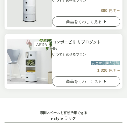
いつでも返せるプラン
880
円/月〜
商品をくわしく見る
コンポニビリ リプロダクト
入荷待ち
4段
いつでも返せるプラン
あとから購入可能
1,320
円/月〜
商品をくわしく見る
隙間スペースも有効活用できる
i-style ラック