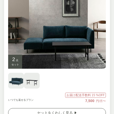
2
点
セット
お届け配送手数料
15
%OFF
いつでも返せるプラン
7,500
円/月〜
セットをくわしく見る