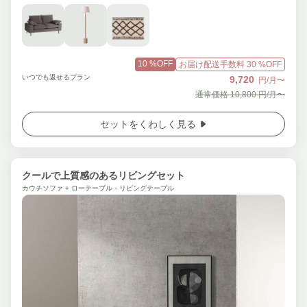
10
%OFF
お届け配送手数料
30
%OFF
いつでも返せるプラン
9,720
円/月〜
通常価格
10,800
円/月〜
セットをくわしく見る
クールで上質感のあるリビングセット
カウチソファ + ローテーブル・リビングテーブル