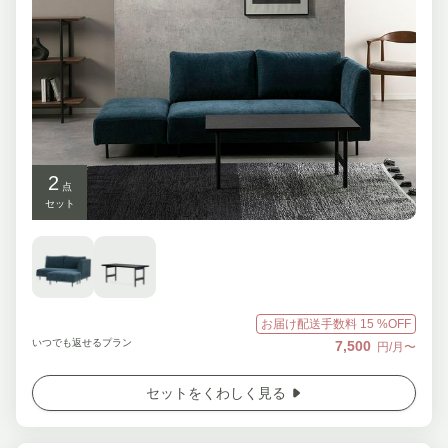
2
点
セット
お届け配送手数料
15
%OFF
いつでも返せるプラン
7,500
円/月〜
セットをくわしく見る