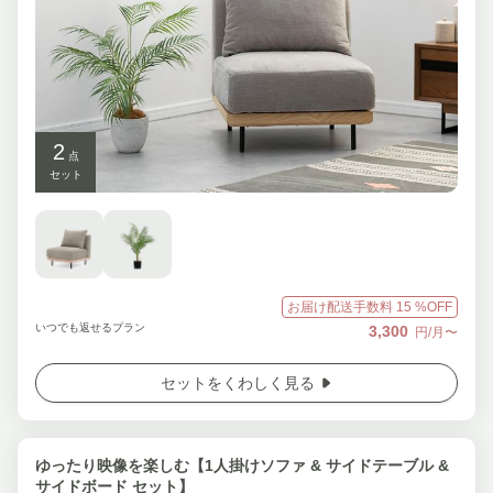
2
点
セット
お届け配送手数料
15
%OFF
いつでも返せるプラン
3,300
円/月〜
セットをくわしく見る
ゆったり映像を楽しむ【1人掛けソファ & サイドテーブル &
サイドボード セット】