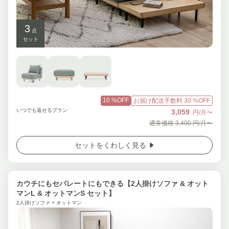
3
点
セット
10
%OFF
お届け配送手数料
30
%OFF
いつでも返せるプラン
3,059
円/月〜
通常価格
3,400
円/月〜
セットをくわしく見る
カウチにもセパレートにもできる【2人掛けソファ & オット
マンL & オットマンS セット】
2人掛けソファ + オットマン