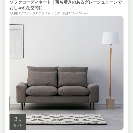
ソファコーディネート｜落ち着きのあるグレージュトーンで
おしゃれな空間に
2人掛けソファ + フロアライト + ラグ（長さ101～150cm）
3
点
セット