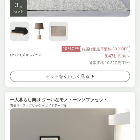
3
点
セット
10
%OFF
お届け配送手数料
30
%OFF
いつでも返せるプラン
9,471
円/月〜
通常価格
10,527
円/月〜
セットをくわしく見る
一人暮らし向け クールなモノトーンソファセット
布張り・ファブリック + サイドテーブル