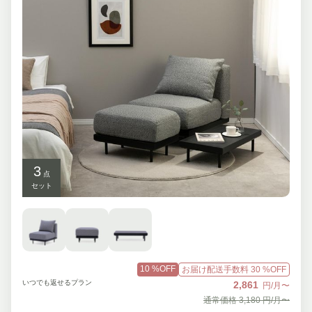
3
点
セット
10
%OFF
お届け配送手数料
30
%OFF
いつでも返せるプラン
2,861
円/月〜
通常価格
3,180
円/月〜