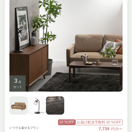
3
点
セット
10
%OFF
お届け配送手数料
30
%OFF
いつでも返せるプラン
7,739
円/月〜