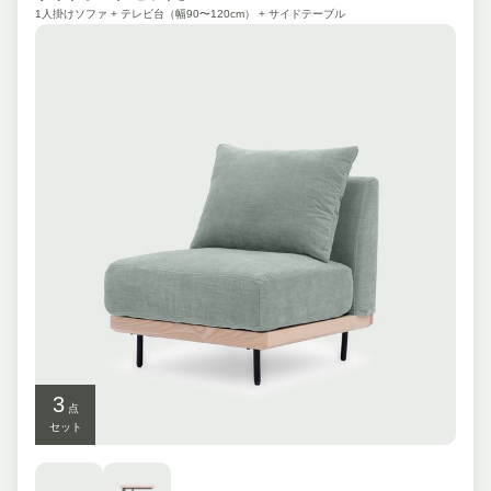
1人掛けソファ + テレビ台（幅90〜120cm） + サイドテーブル
3
点
セット