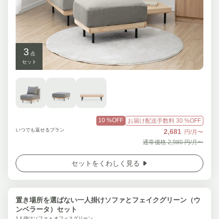
3
点
セット
10
%OFF
お届け配送手数料
30
%OFF
いつでも返せるプラン
2,681
円/月〜
通常価格
2,980
円/月〜
セットをくわしく見る
置き場所を選ばない一人掛けソファとフェイクグリーン（ウ
ンベラータ）セット
1人掛けソファ + オフィスグリーン