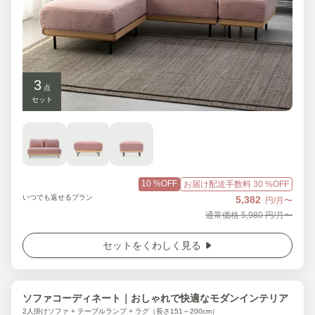
3
点
セット
10
%OFF
お届け配送手数料
30
%OFF
いつでも返せるプラン
5,382
円/月〜
通常価格
5,980
円/月〜
セットをくわしく見る
ソファコーディネート｜おしゃれで快適なモダンインテリア
2人掛けソファ + テーブルランプ + ラグ（長さ151～200cm）