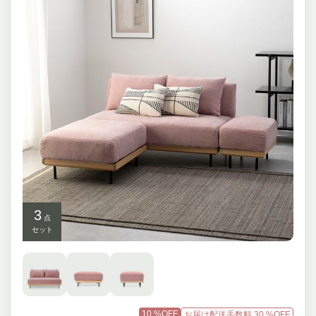
3
点
セット
10
%OFF
お届け配送手数料
30
%OFF