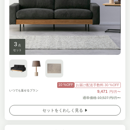
3
点
セット
10
%OFF
お届け配送手数料
30
%OFF
いつでも返せるプラン
9,471
円/月〜
通常価格
10,527
円/月〜
セットをくわしく見る