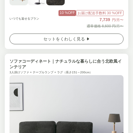
10
%OFF
お届け配送手数料
30
%OFF
いつでも返せるプラン
7,739
円/月〜
通常価格
8,600
円/月〜
セットをくわしく見る
ソファコーディネート｜ナチュラルな暮らしに合う北欧風イ
ンテリア
3人掛けソファ + テーブルランプ + ラグ（長さ151～200cm）