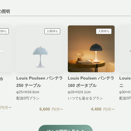
の照明
荷待ち
入荷待ち
入荷待ち
Louis Poulsen パンテラ
Louis Poulsen パンテラ
Louis
H5
250 テーブル
160 ポータブル
ニ
φ25×H34.6cm
φ16×H24.1cm
φ30×H
配送0円プラン
いつでも返せるプラン
配送0
円/月〜
6,600
4,400
円/月〜
円/月〜