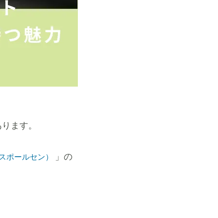
あります。
」の
（ルイスポールセン）