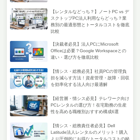
【レンタルなどっち？】ノートPC vs デ
スクトップPC法人利用ならどっち？業
務別の最適形態とトータルコストを徹底
比較
【決裁者必見】法人PCにMicrosoft
Officeは必要？Google Workspaceとの
違い・選び方を徹底比較
【情シス・総務必見】社員PCの管理負
担を減らす方法！資産管理・故障・回収
を効率化する法人向け最適解
【経営層・情シス必見】テレワーク向け
PCレンタルの選び方！在宅勤務の生産
性を高める職種別おすすめ構成6選
【情シス・総務責任者必見】Dell
Latitude法人レンタルのメリット！購入
より圧倒的にお得なトータルコストの秘