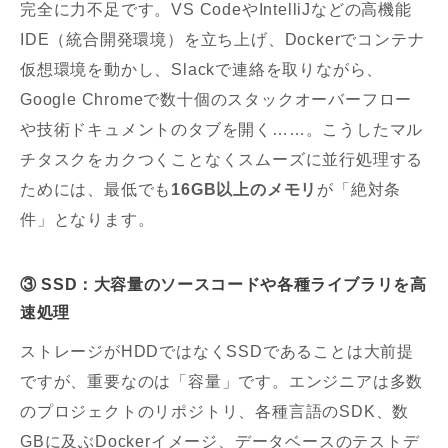
完全に力不足です。VS CodeやIntelliJなどの高機能
IDE（統合開発環境）を立ち上げ、Dockerでコンテナ
仮想環境を動かし、Slackで連絡を取りながら、
Google Chromeで数十個のスタックオーバーフロー
や技術ドキュメントのタブを開く……。こうしたマル
チタスクをカクつくことなくスムーズに並行処理する
ためには、最低でも
16GB以上のメモリ
が「絶対条
件」となります。
③ SSD：大容量のソースコードや各種ライブラリを高
速処理
ストレージがHDDではなくSSDであることは大前提
ですが、重要なのは「容量」です。エンジニアは多数
のプロジェクトのリポジトリ、各種言語のSDK、数
GBに及ぶDockerイメージ、データベースのテストデ