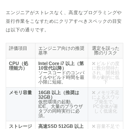
エンジニアがストレスなく、高度なプログラミングや
並行作業をこなすためにクリアすべきスペックの目安
は以下の通りです。
評価項目
エンジニア向けの推奨
選定を誤った
基準
際のリスク
CPU（処
Intel Core i7 以上（第
❌ ビルドの度
理能力）
10世代以降）
に数分間待た
ソースコードのコンパ
され、開発効
イルやビルド時間を最
率が劇的に低
小限に短縮。
下
メモリ容量
16GB 以上（推奨は
❌ メモリ不足
32GB）
によるスワッ
仮想環境の起動、
プ発生で、
IDE、大量のブラウザ
PC全体が著
タブの同時実行に必
しく低速化
須。
ストレージ
高速SSD 512GB 以上
❌ 容量不足で