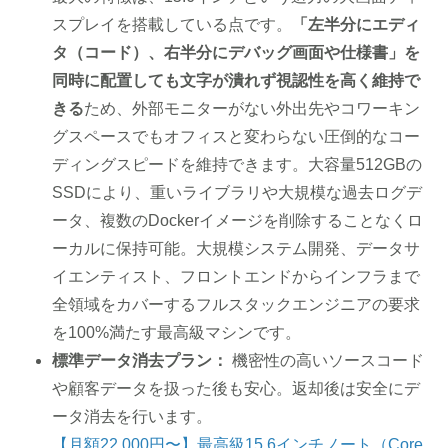
スプレイを搭載している点です。
「左半分にエディ
タ（コード）、右半分にデバッグ画面や仕様書」を
同時に配置しても文字が潰れず視認性を高く維持で
きる
ため、外部モニターがない外出先やコワーキン
グスペースでもオフィスと変わらない圧倒的なコー
ディングスピードを維持できます。大容量512GBの
SSDにより、重いライブラリや大規模な過去ログデ
ータ、複数のDockerイメージを削除することなくロ
ーカルに保持可能。大規模システム開発、データサ
イエンティスト、フロントエンドからインフラまで
全領域をカバーするフルスタックエンジニアの要求
を100%満たす最高級マシンです。
標準データ消去プラン：
機密性の高いソースコード
や顧客データを扱った後も安心。返却後は安全にデ
ータ消去を行います。
【月額22,000円〜】最高級15.6インチノート（Core