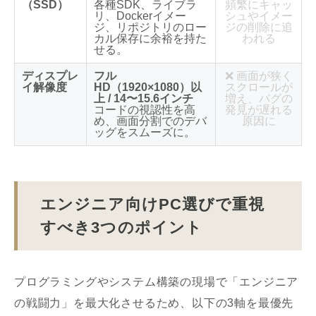
（SSD）
各種SDK、ライブラ
頻繁にキャッ
リ、Dockerイメー
シュやイメー
ジ、リポジトリのロー
ジの削除に追
カル保存に余裕を持た
われる
せる。
ディスプレ
フル
❌ 画面が狭く
イ解像度
HD（1920×1080）以
スクロールが
上 / 14〜15.6インチ
増え、バグの
コードの視認性を高
発見が遅れる
め、画面分割でのデバ
原因に
ッグをスムーズに。
エンジニア向けPC選びで重視
すべき3つのポイント
プログラミングやシステム構築の現場で「エンジニア
の戦闘力」を最大化させるため、以下の3軸を最優先