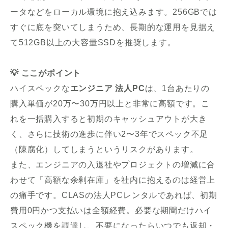
ータなどをローカル環境に抱え込みます。256GBでは
すぐに底を突いてしまうため、長期的な運用を見据え
て512GB以上の大容量SSDを推奨します。
💡 ここがポイント
ハイスペックな
エンジニア 法人PC
は、1台あたりの
購入単価が20万〜30万円以上と非常に高額です。こ
れを一括購入すると初期のキャッシュアウトが大き
く、さらに技術の進歩に伴い2〜3年でスペック不足
（陳腐化）してしまうというリスクがあります。
また、エンジニアの入退社やプロジェクトの増減に合
わせて「高額な余剰在庫」を社内に抱えるのは経営上
の痛手です。CLASの法人PCレンタルであれば、初期
費用0円かつ支払いは全額経費。必要な期間だけハイ
スペック機を調達し、不要になったらいつでも返却・