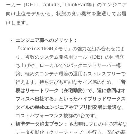
ーカー（DELL Latitude、ThinkPad等）のエンジニア
向け上位モデルから、状態の良い機材を厳選してお届
けします。
エンジニア職へのメリット：
「Core i7 × 16GBメモリ」の強力な組み合わせによ
り、複数のシステム開発用ツール（IDE）の同時立
ち上げや、ローカルでのバックエンドサーバー構
築、軽めのコンテナ環境の運用もストレスフリーで
行えます。持ち運びも可能なサイズ感のため、
「普
段はリモートワーク（在宅勤務）で、週に数回はオ
フィスへ出社する」といったハイブリッドワークス
タイルのWebエンジニアやアプリ開発者に最適
な、
コストパフォーマンス抜群の1台です。
標準データ消去プラン：
返却時にプロの手で確実な
データ初期化（クリーンアップ）を行う、安心の基