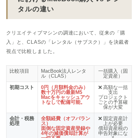
タルの違い
クリエイティブマシンの調達において、従来の「購
入」と、CLASの「レンタル（サブスク）」を決裁者
視点で比較しました。
比較項目
MacBook法人レンタ
一括購入（固
ル（CLAS）
定資産）
初期コスト
0円（月額料金のみ）
❌ 高額な一括
数十万円の最新M5
支出
Macをキャッシュアウ
プロジェクト
トなしで配備可能。
ごとの予算確
保が大変
会計・税務
全額経費（オフバラン
❌ 固定資産計
処理
ス）
上が必要
面倒な固定資産登録や
償却資産税の
4年の減価償却計算が
申告対象にな