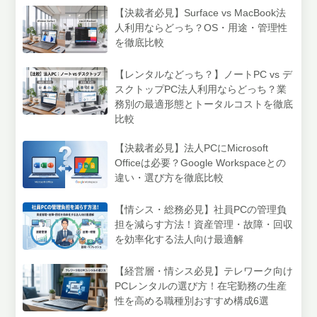
【決裁者必見】Surface vs MacBook法
人利用ならどっち？OS・用途・管理性
を徹底比較
【レンタルなどっち？】ノートPC vs デ
スクトップPC法人利用ならどっち？業
務別の最適形態とトータルコストを徹底
比較
【決裁者必見】法人PCにMicrosoft
Officeは必要？Google Workspaceとの
違い・選び方を徹底比較
【情シス・総務必見】社員PCの管理負
担を減らす方法！資産管理・故障・回収
を効率化する法人向け最適解
【経営層・情シス必見】テレワーク向け
PCレンタルの選び方！在宅勤務の生産
性を高める職種別おすすめ構成6選