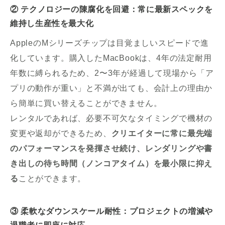
② テクノロジーの陳腐化を回避：常に最新スペックを
維持し生産性を最大化
AppleのMシリーズチップは目覚ましいスピードで進
化しています。購入したMacBookは、4年の法定耐用
年数に縛られるため、2〜3年が経過して現場から「ア
プリの動作が重い」と不満が出ても、会計上の理由か
ら簡単に買い替えることができません。
レンタルであれば、必要不可欠なタイミングで機材の
変更や返却ができるため、
クリエイターに常に最先端
のパフォーマンスを発揮させ続け、レンダリングや書
き出しの待ち時間（ノンコアタイム）を最小限に抑え
る
ことができます。
③ 柔軟なダウンスケール耐性：プロジェクトの増減や