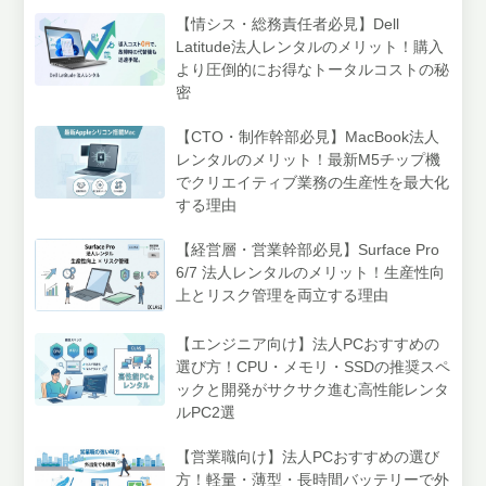
【情シス・総務責任者必見】Dell
Latitude法人レンタルのメリット！購入
より圧倒的にお得なトータルコストの秘
密
【CTO・制作幹部必見】MacBook法人
レンタルのメリット！最新M5チップ機
でクリエイティブ業務の生産性を最大化
する理由
【経営層・営業幹部必見】Surface Pro
6/7 法人レンタルのメリット！生産性向
上とリスク管理を両立する理由
【エンジニア向け】法人PCおすすめの
選び方！CPU・メモリ・SSDの推奨スペ
ックと開発がサクサク進む高性能レンタ
ルPC2選
【営業職向け】法人PCおすすめの選び
方！軽量・薄型・長時間バッテリーで外