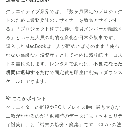
退職者に即座に対応
クリエイティブ業界では、「数ヶ月限定のプロジェク
トのために業務委託のデザイナーを数名アサインす
る」「プロジェクト終了に伴い増員メンバーが離脱す
る」といった人員の動的な変化が日常茶飯事です。
購入したMacBookは、人が辞めればそのまま「使わ
れない高級な埋没資産」として社内に残り続け、コス
トを垂れ流します。レンタルであれば、
不要になった
瞬間に返却するだけ
で固定費を即座に削減（ダウンス
ケール）できます。
💡 ここがポイント
クリエイターの離脱やPCリプレイス時に最も大きな
工数がかかるのが「返却時のデータ消去（セキュリテ
ィ対策）」と「端末の処分・廃棄」です。CLASの法