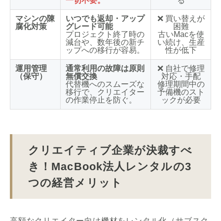
一切不要。
る
マシンの陳
いつでも返却・アップ
❌ 買い替えが
腐化対策
グレード可能
困難
プロジェクト終了時の
古いMacを使
減台や、数年後の新チ
い続け、生産
ップへの移行が容易。
性が低下
運用管理
通常利用の故障は原則
❌ 自社で修理
（保守）
無償交換
対応・手配
代替機へのスムーズな
修理期間中の
移行で、クリエイター
予備機のスト
の作業停止を防ぐ。
ックが必要
クリエイティブ企業が決裁すべ
き！MacBook法人レンタルの3
つの経営メリット
高額なクリエイター向け機材をレンタル化（サブスク