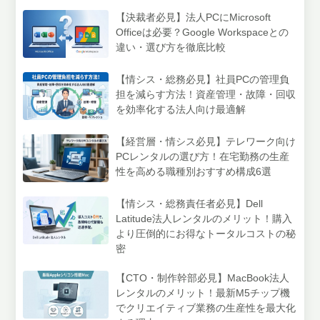
【決裁者必見】法人PCにMicrosoft
Officeは必要？Google Workspaceとの
違い・選び方を徹底比較
【情シス・総務必見】社員PCの管理負
担を減らす方法！資産管理・故障・回収
を効率化する法人向け最適解
【経営層・情シス必見】テレワーク向け
PCレンタルの選び方！在宅勤務の生産
性を高める職種別おすすめ構成6選
【情シス・総務責任者必見】Dell
Latitude法人レンタルのメリット！購入
より圧倒的にお得なトータルコストの秘
密
【CTO・制作幹部必見】MacBook法人
レンタルのメリット！最新M5チップ機
でクリエイティブ業務の生産性を最大化