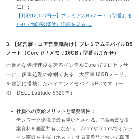
に）：
【月額12,100円〜】プレミアムB5ノート（型番おま
かせ・物理破壊付）詳細を見る →
3. 【経営層・コア営業職向け】プレミアムモバイルB5
ノート（Core i7 / メモリ16GB / 型番おまかせ）
圧倒的な処理速度を誇るインテルCore i7プロセッサ
ーに、多重処理の命綱である「大容量16GBメモリ」
を贅沢に搭載したハイエンドモバイルPCです（一
例：DELL Latitude 5320等）。
社員への支給メリットと業務適性：
テレワーク環境で最も重いとされる、**高画質な提
案資料を画面共有しながら、ZoomやTeamsでオンラ
イン商談を主催（ホスト）する業務**において真価