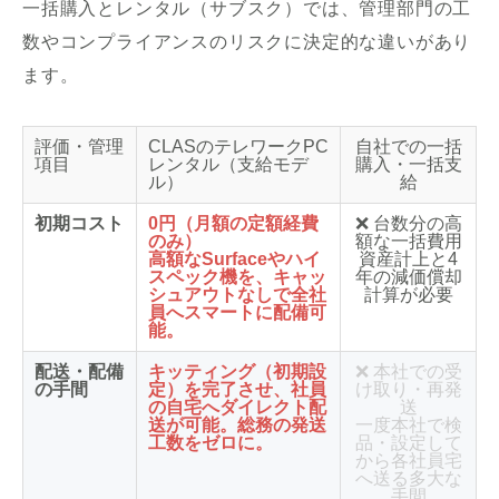
一括購入とレンタル（サブスク）では、管理部門の工
数やコンプライアンスのリスクに決定的な違いがあり
ます。
評価・管理
CLASのテレワークPC
自社での一括
項目
レンタル（支給モデ
購入・一括支
ル）
給
初期コスト
0円（月額の定額経費
❌ 台数分の高
のみ）
額な一括費用
高額なSurfaceやハイ
資産計上と4
スペック機を、キャッ
年の減価償却
シュアウトなしで全社
計算が必要
員へスマートに配備可
能。
配送・配備
キッティング（初期設
❌ 本社での受
の手間
定）を完了させ、
社員
け取り・再発
の自宅へダイレクト配
送
送
が可能。総務の発送
一度本社で検
工数をゼロに。
品・設定して
から各社員宅
へ送る多大な
手間