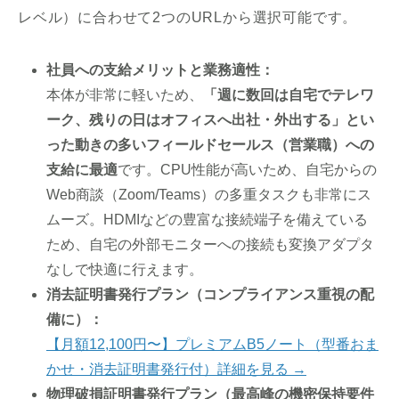
レベル）に合わせて2つのURLから選択可能です。
社員への支給メリットと業務適性：
本体が非常に軽いため、
「週に数回は自宅でテレワ
ーク、残りの日はオフィスへ出社・外出する」とい
った動きの多いフィールドセールス（営業職）への
支給に最適
です。CPU性能が高いため、自宅からの
Web商談（Zoom/Teams）の多重タスクも非常にス
ムーズ。HDMIなどの豊富な接続端子を備えている
ため、自宅の外部モニターへの接続も変換アダプタ
なしで快適に行えます。
消去証明書発行プラン（コンプライアンス重視の配
備に）：
【月額12,100円〜】プレミアムB5ノート（型番おま
かせ・消去証明書発行付）詳細を見る →
物理破損証明書発行プラン（最高峰の機密保持要件