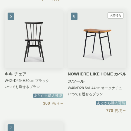
入荷待ち
5
6
キキ チェア
NOWHERE LIKE HOME カペル
W42×D45×H80cm ブラック
スツール
いつでも返せるプラン
W40×D28.6×H44cm オークナチュラル
いつでも返せるプラン
あとから購入可能
300
あとから購入可能
円/月〜
770
円/月〜
7