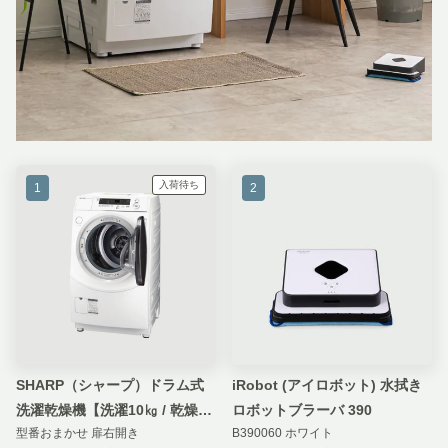
入荷待ち
1
2
SHARP（シャープ）ドラム式
iRobot (アイロボット) 水拭き
洗濯乾燥機【洗濯10㎏ / 乾燥
ロボットブラーバ 390
型番おまかせ 扉右開き
B390060 ホワイト
6kg】