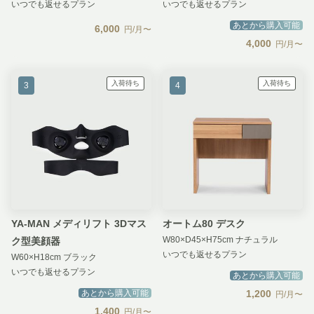
いつでも返せるプラン
いつでも返せるプラン
あとから購入可能
6,000
円/月〜
4,000
円/月〜
入荷待ち
入荷待ち
3
4
YA-MAN メディリフト 3Dマス
オートム80 デスク
W80×D45×H75cm ナチュラル
ク型美顔器
いつでも返せるプラン
W60×H18cm ブラック
いつでも返せるプラン
あとから購入可能
あとから購入可能
1,200
円/月〜
1,400
円/月〜