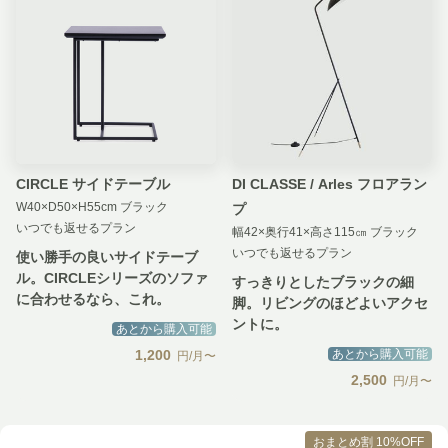
CIRCLE サイドテーブル
DI CLASSE / Arles フロアラン
W40×D50×H55cm ブラック
プ
いつでも返せるプラン
幅42×奥行41×高さ115㎝ ブラック
いつでも返せるプラン
使い勝手の良いサイドテーブ
ル。CIRCLEシリーズのソファ
すっきりとしたブラックの細
に合わせるなら、これ。
脚。リビングのほどよいアクセ
ントに。
あとから購入可能
1,200
あとから購入可能
円/月〜
2,500
円/月〜
おまとめ割 10%OFF