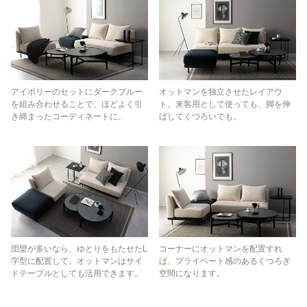
アイボリーのセットにダークブルー
オットマンを独立させたレイアウ
を組み合わせることで、ほどよく引
ト。来客用として使っても、脚を伸
き締まったコーディネートに。
ばしてくつろいでも。
団欒が多いなら、ゆとりをもたせたL
コーナーにオットマンを配置すれ
字型に配置して。オットマンはサイ
ば、プライベート感のあるくつろぎ
ドテーブルとしても活用できます。
空間になります。