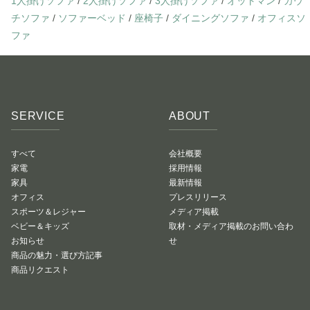
1人掛けソファ
/
2人掛けソファ
/
3人掛けソファ
/
オットマン
/
カウ
チソファ
/
ソファーベッド
/
座椅子
/
ダイニングソファ
/
オフィスソ
ファ
SERVICE
ABOUT
すべて
会社概要
家電
採用情報
家具
最新情報
オフィス
プレスリリース
スポーツ＆レジャー
メディア掲載
ベビー＆キッズ
取材・メディア掲載のお問い合わ
お知らせ
せ
商品の魅力・選び方記事
商品リクエスト