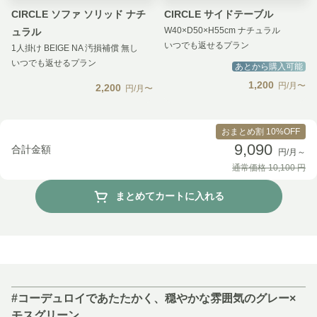
CIRCLE ソファ ソリッド ナチ
CIRCLE サイドテーブル
W40×D50×H55cm ナチュラル
ュラル
いつでも返せるプラン
1人掛け BEIGE NA 汚損補償 無し
いつでも返せるプラン
あとから購入可能
1,200
円/月〜
2,200
円/月〜
おまとめ割 10%OFF
9,090
合計金額
円/月～
通常価格
10,100
円
まとめてカートに入れる
#コーデュロイであたたかく、穏やかな雰囲気のグレー×
モスグリーン