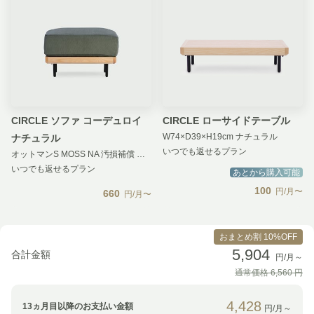
CIRCLE ソファ コーデュロイ
CIRCLE ローサイドテーブル
W74×D39×H19cm ナチュラル
ナチュラル
いつでも返せるプラン
オットマンS MOSS NA 汚損補償 無し
いつでも返せるプラン
あとから購入可能
100
円/月〜
660
円/月〜
おまとめ割 10%OFF
5,904
合計金額
円/月～
通常価格
6,560
円
4,428
13
ヵ月目以降のお支払い金額
円/月～