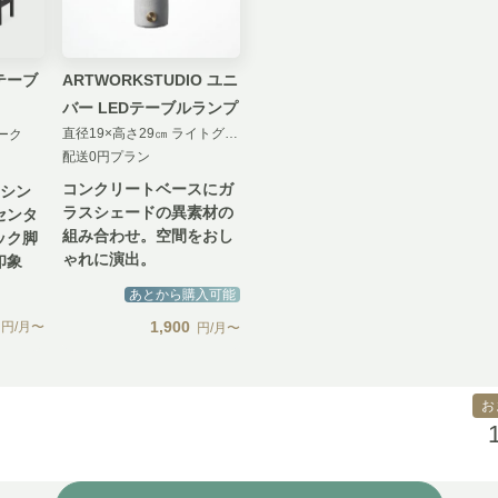
ARTWORKSTUDIO ユニ
ーテーブ
バー LEDテーブルランプ
直径19×高さ29㎝ ライトグレー＋クリアグレー
オーク
配送0円プラン
コンクリートベースにガ
るシン
ラスシェードの異素材の
センタ
組み合わせ。空間をおし
ック脚
ゃれに演出。
印象
あとから購入可能
1,900
円/月〜
円/月〜
お