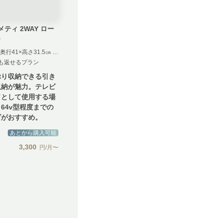
 メティ 2WAY ロー
ド
幅150×奥行41×高さ31.5㎝ ナチュラル
も返せるプラン
ぷり収納できる引き
収納が魅力。テレビ
ドとして使用する場
64v型程度までの
ビがおすすめ。
あとから購入可能
3,300
円/月〜