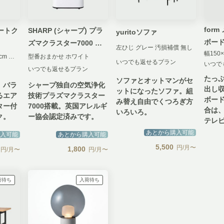
form
ォートク
SHARP (シャープ) プラ
yuritoソファ
ボー
ズマクラスター7000 加
左ひじ グレー 汚損補償 無し
湿空気清浄機
W54.5×D114.5×H107cm ブルー
型番おまかせ ホワイト
いつでも返せるプラン
いつで
いつでも返せるプラン
たっ
ソファとオットマンがセ
、バラ
シャープ独自の空気浄化
出し
ットになったソファ。組
るエア
技術プラズマクラスター
ボー
み替え自由でくつろぎ方
ター付
7000搭載。英国アレルギ
合は、
いろいろ。
ク。
ー協会認定済みです。
テレ
あとから購入可能
入可能
あとから購入可能
5,500
円/月〜
1,800
円/月〜
円/月〜
荷待ち
入荷待ち