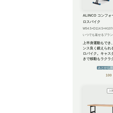
ALINCO コンフ
ロスバイク
いつでも返せるプラン
上半身運動もでき
ンス良く鍛えられ
ロバイク。キャス
きで移動もラクラ
あとから購
100
入