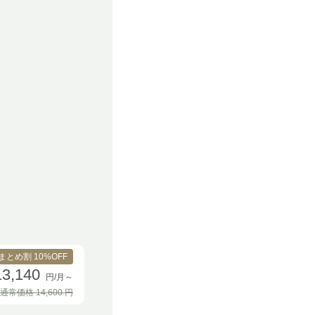
まとめ割 10%OFF
13,140
円/月～
通常価格
14,600
円