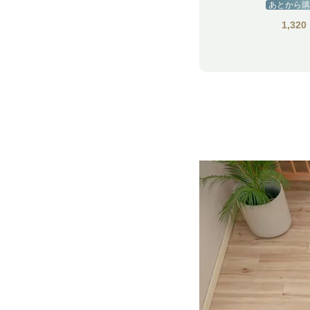
あとから購
1,320