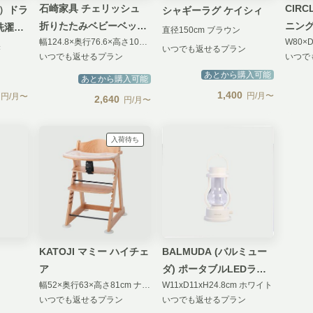
石崎家具 チェリッシュ
CIR
プ）ドラ
シャギーラグ ケイシィ
折りたたみベビーベッド
ニング
濯10
直径150cm ブラウン
幅124.8×奥行76.6×高さ103cm ナチュラル
レギュラーサイズ
き
いつでも返せるプラン
いつでも返せるプラン
いつで
あとから購入可能
あとから購入可能
1,400
円/月〜
円/月〜
2,640
円/月〜
入荷待ち
KATOJI マミー ハイチェ
BALMUDA (バルミュー
ア
ダ) ポータブルLEDラン
幅52×奥行63×高さ81cm ナチュラル
W11xD11xH24.8cm ホワイト
タン
いつでも返せるプラン
いつでも返せるプラン