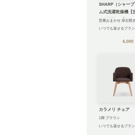
SHARP（シャー
ム式洗濯乾燥機【洗
㎏ / 乾燥6kg】
型番おまかせ 扉左開
いつでも返せるプラン
6,000
カラメリ チェア
1脚 ブラウン
いつでも返せるプラン