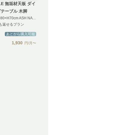
CLE 無垢材天板 ダイ
テーブル 木脚
W80×D80×H70cm ASH NA STRAIGHT WOOD
も返せるプラン
あとから購入可能
1,930
円/月〜