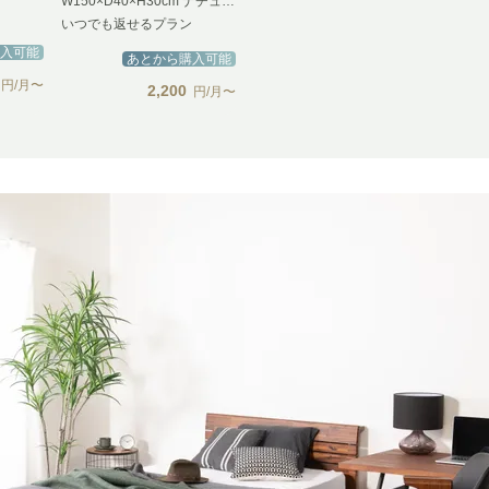
W150×D40×H30cm ナチュラル
いつでも返せるプラン
入可能
あとから購入可能
円/月〜
2,200
円/月〜