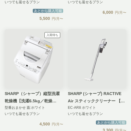
いつでも返せるプラン
いつでも返せるプラン
あとから購入可能
6,000
円/月〜
5,500
円/月〜
入荷待ち
SHARP（シャープ）縦型洗濯
SHARP (シャープ) RACTIVE
乾燥機【洗濯6.5kg／乾燥
Air スティッククリーナー 【ア
型番おまかせ 蓋:ホワイト
EC-AR8 ホワイト
3.5kg】
ドバンスモデル】
いつでも返せるプラン
いつでも返せるプラン
あとから購入可能
4,500
円/月〜
3,300
円/月〜