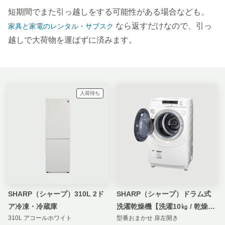
短期間でまた引っ越しをする可能性がある場合なども、
なら返すだけなので、引っ
家具と家電のレンタル・サブスク
越しで大荷物を運ばずに済みます。
入荷待ち
SHARP（シャープ）310L 2ド
SHARP（シャープ）ドラム式
ア冷凍・冷蔵庫
洗濯乾燥機【洗濯10㎏ / 乾燥
310L アコールホワイト
型番おまかせ 扉左開き
6kg】