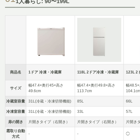
1人暮らし: 90〜199L
商品名
1ドア 冷凍・冷蔵庫
118L 2ドア冷凍・冷蔵庫
123L
幅47.4×奥行45×高さ
幅47.4×奥行49.8×高さ
幅48.5
サイズ
49.6cm
113.7cm
104.1c
冷蔵室容量
31L(冷蔵・冷凍切替機能)
85L
66L
冷凍室容量
31L(冷蔵・冷凍切替機能)
33L
57L
扉の開き
片開きタイプ（右開き）
片開きタイプ（右開き）
片開き
霜取り自動
-
-
◯
方式