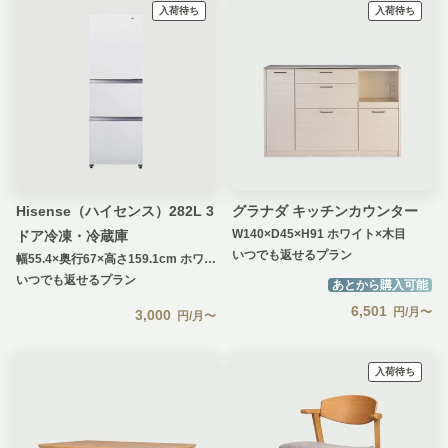
入荷待ち
入荷待ち
Hisense（ハイセンス）282L 3
グラナダ キッチンカウンター
W140×D45×H91 ホワイト×木目
ドア冷凍・冷蔵庫
いつでも返せるプラン
幅55.4×奥行67×高さ159.1cm ホワイト
いつでも返せるプラン
あとから購入可能
6,501
円/月〜
3,000
円/月〜
入荷待ち