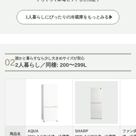
1人暮らしにぴったりの冷蔵庫をもっとみる
誰かと暮らすなら少し大きめサイズが安心
02
2人暮らし／同棲: 200〜299L
AQUA
SHARP
ファン式 
商品名