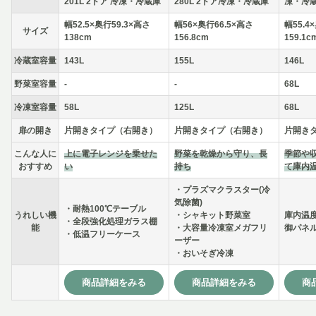
201L 2ドア 冷凍・冷蔵庫
280L 2ドア冷凍・冷蔵庫
凍・冷
幅52.5×奥行59.3×高さ
幅56×奥行66.5×高さ
幅55.4
サイズ
138cm
156.8cm
159.1c
冷蔵室容量
143L
155L
146L
野菜室容量
-
-
68L
冷凍室容量
58L
125L
68L
扉の開き
片開きタイプ（右開き）
片開きタイプ（右開き）
片開き
こんな人に
上に電子レンジを乗せた
野菜を乾燥から守り、長
季節や
おすすめ
い
持ち
て庫内
・プラズマクラスター(冷
気除菌)
・耐熱100℃テーブル
うれしい機
・シャキット野菜室
庫内温
・全段強化処理ガラス棚
能
・大容量冷凍室メガフリ
御パネ
・低温フリーケース
ーザー
・おいそぎ冷凍
商品詳細をみる
商品詳細をみる
商