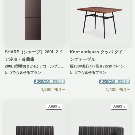
SHARP（シャープ）280L 2ド
Knot antiques クッパ ダイニ
ア冷凍・冷蔵庫
ングテーブル
280L (型番おまかせ) アコールブラウン
幅100×奥行77×高さ72cm パイン古材
いつでも返せるプラン
いつでも返せるプラン
あとから購入可能
あとから購入可能
4,500
1,430
円/月〜
円/月〜
入荷待ち
入荷待ち