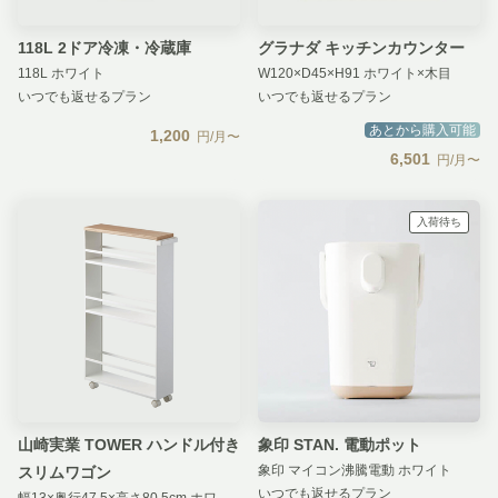
118L 2ドア冷凍・冷蔵庫
グラナダ キッチンカウンター
118L ホワイト
W120×D45×H91 ホワイト×木目
いつでも返せるプラン
いつでも返せるプラン
あとから購入可能
1,200
円/月〜
6,501
円/月〜
入荷待ち
山崎実業 TOWER ハンドル付き
象印 STAN. 電動ポット
象印 マイコン沸騰電動 ホワイト
スリムワゴン
いつでも返せるプラン
幅13×奥行47.5×高さ80.5cm ホワイト