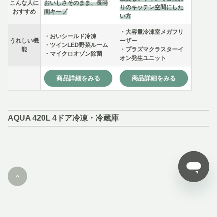
こんな人に
おいしさそのまま、長時
りのキッチン空間にした
おすすめ
間キープ
い方
・大容量冷凍室メガフリ
・おいシールド冷凍
うれしい機
ーザー
・ツインLED野菜ルーム
能
・プラズマクラスターイ
・マイクロオゾン除菌
オン発生ユニット
商品詳細をみる
商品詳細をみる
AQUA 420L 4ドア冷凍・冷蔵庫