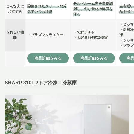
チルドルーム内を自動調
こんな人に
除菌されたクリーンな冷
左右近い
湿し、旬な食材の鮮度を
おすすめ
気でいつも清潔
品を出し
守る
・どっち
・新鮮冷
うれしい機
・旬鮮チルド
・プラズマクラスター
凍
能
・大容量3段式冷凍室
・シャキ
・プラズ
商品詳細をみる
商品詳細をみる
商
SHARP 310L 2ドア冷凍・冷蔵庫