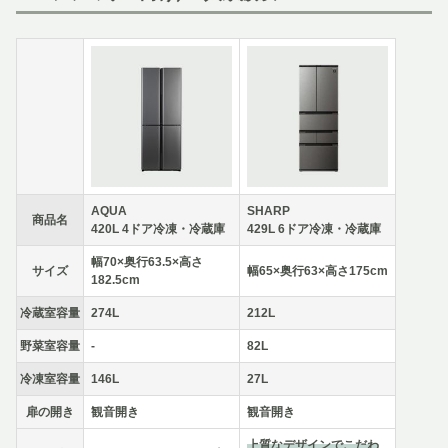
AQUA
SHARP
商品名
420L 4ドア冷凍・冷蔵庫
429L 6ドア冷凍・冷蔵庫
幅70×奥行63.5×高さ
サイズ
幅65×奥行63×高さ175cm
182.5cm
冷蔵室容量
274L
212L
野菜室容量
-
82L
冷凍室容量
146L
27L
扉の開き
観音開き
観音開き
上質なデザインでこだわ