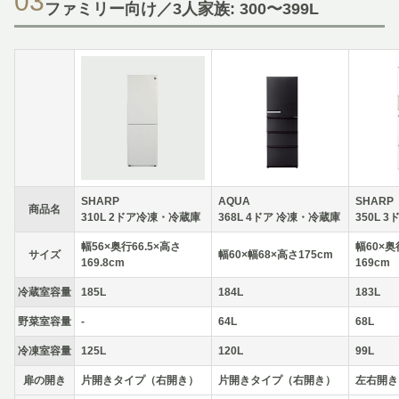
03
ファミリー向け／3人家族: 300〜399L
SHARP
AQUA
SHARP
商品名
310L 2ドア冷凍・冷蔵庫
368L 4ドア 冷凍・冷蔵庫
350L 
幅56×奥行66.5×高さ
幅60×奥
サイズ
幅60×幅68×高さ175cm
169.8cm
169cm
冷蔵室容量
185L
184L
183L
野菜室容量
-
64L
68L
冷凍室容量
125L
120L
99L
扉の開き
片開きタイプ（右開き）
片開きタイプ（右開き）
左右開き