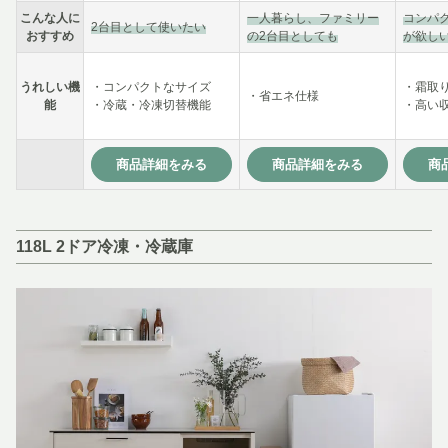
こんな人に
一人暮らし、ファミリー
コンパ
2台目として使いたい
おすすめ
の2台目としても
が欲し
うれしい機
・コンパクトなサイズ
・霜取
・省エネ仕様
能
・冷蔵・冷凍切替機能
・高い
商品詳細をみる
商品詳細をみる
商
118L 2ドア冷凍・冷蔵庫