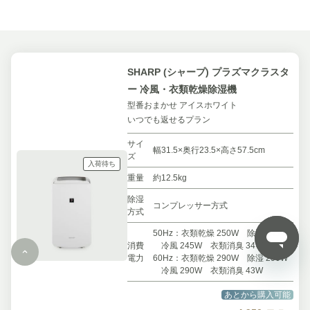
SHARP (シャープ) プラズマクラスタ
ー 冷風・衣類乾燥除湿機
型番おまかせ アイスホワイト
いつでも返せるプラン
サイ
幅31.5×奥行23.5×高さ57.5cm
ズ
入荷待ち
重量
約12.5kg
除湿
コンプレッサー方式
方式
50Hz：衣類乾燥 250W 除湿 245W
消費
冷風 245W 衣類消臭 34W
電力
60Hz：衣類乾燥 290W 除湿 290W
冷風 290W 衣類消臭 43W
あとから購入可能