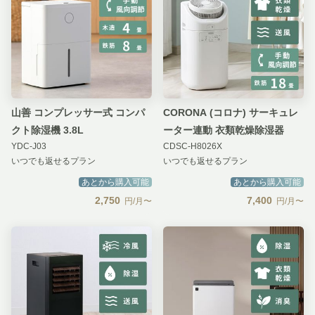
山善 コンプレッサー式 コンパ
CORONA (コロナ) サーキュレ
クト除湿機 3.8L
ーター連動 衣類乾燥除湿器
YDC-J03
CDSC-H8026X
いつでも返せるプラン
いつでも返せるプラン
あとから購入可能
あとから購入可能
2,750
7,400
円/月〜
円/月〜