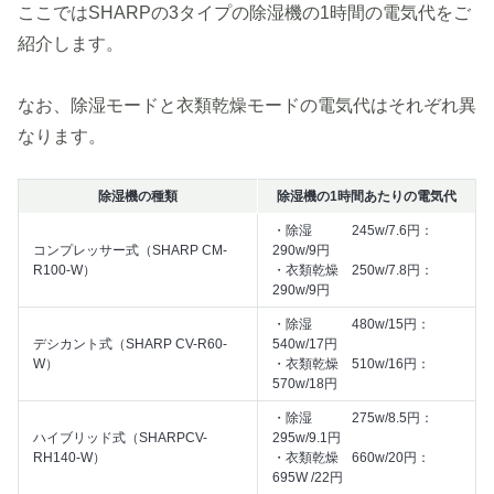
ここではSHARPの3タイプの除湿機の1時間の電気代をご
紹介します。
なお、除湿モードと衣類乾燥モードの電気代はそれぞれ異
なります。
除湿機の種類
除湿機の1時間あたりの電気代
・除湿 245w/7.6円：
コンプレッサー式（SHARP CM-
290w/9円
R100-W）
・衣類乾燥 250w/7.8円：
290w/9円
・除湿 480w/15円：
デシカント式（SHARP CV-R60-
540w/17円
W）
・衣類乾燥 510w/16円：
570w/18円
・除湿 275w/8.5円：
ハイブリッド式（SHARPCV-
295w/9.1円
RH140-W）
・衣類乾燥 660w/20円：
695W /22円