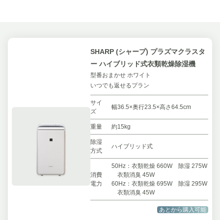
SHARP (シャープ) プラズマクラスタ
ー ハイブリッド式衣類乾燥除湿機
型番おまかせ ホワイト
いつでも返せるプラン
サイ
幅36.5×奥行23.5×高さ64.5cm
ズ
重量
約15kg
除湿
ハイブリッド式
方式
50Hz：衣類乾燥 660W 除湿 275W
消費
衣類消臭 45W
電力
60Hz：衣類乾燥 695W 除湿 295W
衣類消臭 45W
あとから購入可能