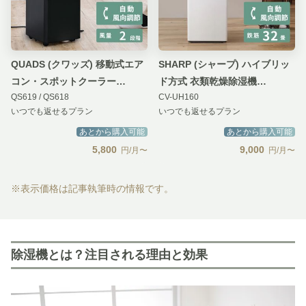
QUADS (クワッズ) 移動式エア
SHARP (シャープ) ハイブリッ
コン・スポットクーラー
ド方式 衣類乾燥除湿機
QS619 / QS618
CV-UH160
airmove (エアムーブ）【排熱
HYBRID 365
いつでも返せるプラン
いつでも返せるプラン
対応モデル】
あとから購入可能
あとから購入可能
5,800
9,000
円/月〜
円/月〜
※表示価格は記事執筆時の情報です。
除湿機とは？注目される理由と効果