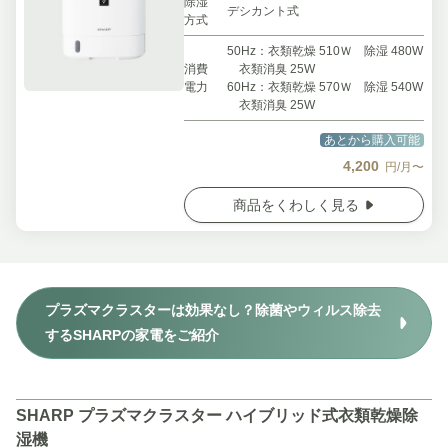
除湿
デシカント式
方式
50Hz：衣類乾燥 510Ｗ 除湿 480W
消費
衣類消臭 25W
電力
60Hz：衣類乾燥 570Ｗ 除湿 540W
衣類消臭 25W
あとから購入可能
4,200
円/月〜
商品をくわしく見る
プラズマクラスターは効果なし？除菌やウィルス除去
するSHARPの家電をご紹介
SHARP プラズマクラスター ハイブリッド式衣類乾燥除
湿機