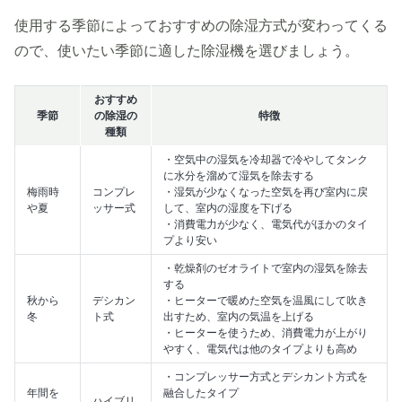
使用する季節によっておすすめの除湿方式が変わってくる
ので、使いたい季節に適した除湿機を選びましょう。
おすすめ
季節
の除湿の
特徴
種類
・空気中の湿気を冷却器で冷やしてタンク
に水分を溜めて湿気を除去する
梅雨時
コンプレ
・湿気が少なくなった空気を再び室内に戻
や夏
ッサー式
して、室内の湿度を下げる
・消費電力が少なく、電気代がほかのタイ
プより安い
・乾燥剤のゼオライトで室内の湿気を除去
する
秋から
デシカン
・ヒーターで暖めた空気を温風にして吹き
冬
ト式
出すため、室内の気温を上げる
・ヒーターを使うため、消費電力が上がり
やすく、電気代は他のタイプよりも高め
・コンプレッサー方式とデシカント方式を
年間を
融合したタイプ
ハイブリ