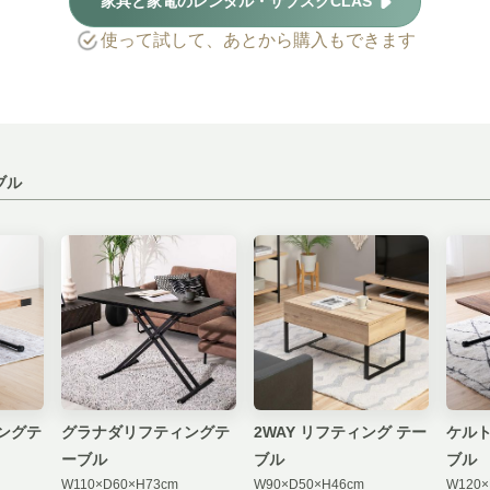
家具と家電のレンタル・サブスクCLAS
使って試して、あとから購入もできます
ブル
ングテ
グラナダリフティングテ
2WAY リフティング テー
ケルト
ーブル
ブル
ブル
W110×D60×H73cm
W90×D50×H46cm
W120×