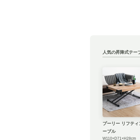
人気の昇降式テー
プーリー リフティ
ーブル
W110×D71×H28cm