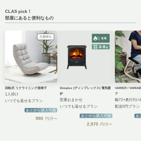
CLAS pick！
部屋にあると便利なもの
入荷待ち
回転式 リクライニング座椅子
Dimplex (ディンプレックス) 電気暖
VARIER / VAR
1人掛け
炉
ア
型番おまかせ
幅72×奥行51×
いつでも返せるプラン
いつでも返せるプラン
配送0円プラン
あとから購入可能
あとから購入可能
あ
990
円/月〜
2,970
円/月〜