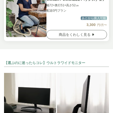
幅72×奥行51×高さ52㎝
配送0円プラン
あとから購入可能
3,300
円/月〜
商品をくわしく見る
【選ぶのに迷ったらコレ】ウルトラワイドモニター