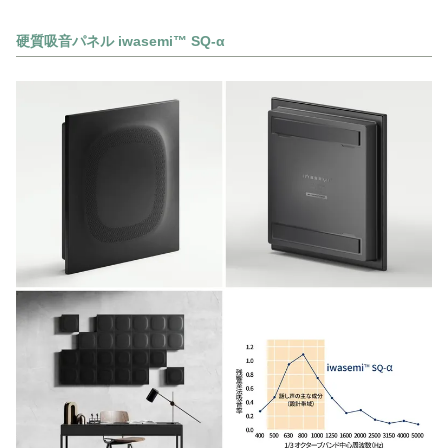
硬質吸音パネル iwasemi™ SQ-α