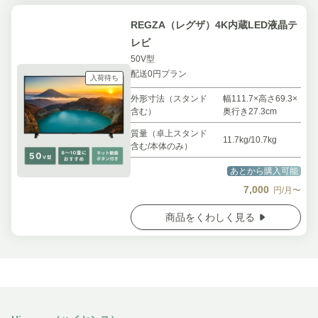
REGZA（レグザ）4K内蔵LED液晶テ
レビ
50V型
配送0円プラン
入荷待ち
外形寸法（スタンド
幅111.7×高さ69.3×
含む）
奥行き27.3cm
質量（卓上スタンド
11.7kg/10.7kg
含む/本体のみ）
あとから購入可能
7,000
円/月〜
商品をくわしく見る