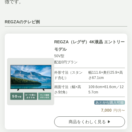
徴です。
REGZAのテレビ例
REGZA（レグザ）4K液晶 エントリー
モデル
50V型
配送0円プラン
外形寸法（スタン
幅111.6×奥行25.9×高
ド含む）
さ67.1cm
画面寸法（幅×高
109.6cm×61.6cm／12
さ/対角）
5.7cm
あとから購入可能
7,000
円/月〜
商品をくわしく見る