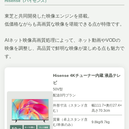
Hisense（ハイセンス）
東芝と共同開発した映像エンジンを搭載。
低価格ながらも高画質な映像を堪能できる点が特徴です。
AIネット映像高画質処理によって、ネット動画やVODの
映像を調整し、高品質で鮮明な映像が楽しめる点も魅力で
す。
Hisense 4Kチューナー内蔵 液晶テレ
ビ
50V型
配送0円プラン
外形寸法（スタンド含
幅111.7×奥行27.4×
む）
高さ70.3cm
質量（卓上スタンド含
9.8kg/9.7kg
む/本体のみ）