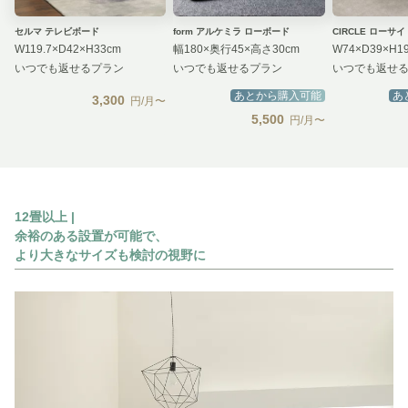
セルマ テレビボード
form アルケミラ ローボード
CIRCLE ローサ
W119.7×D42×H33cm
幅180×奥行45×高さ30cm
W74×D39×H1
いつでも返せるプラン
いつでも返せるプラン
いつでも返せ
あとから購入可能
あ
3,300
円/月〜
5,500
円/月〜
12畳以上 |
余裕のある設置が可能で、
より大きなサイズも検討の視野に