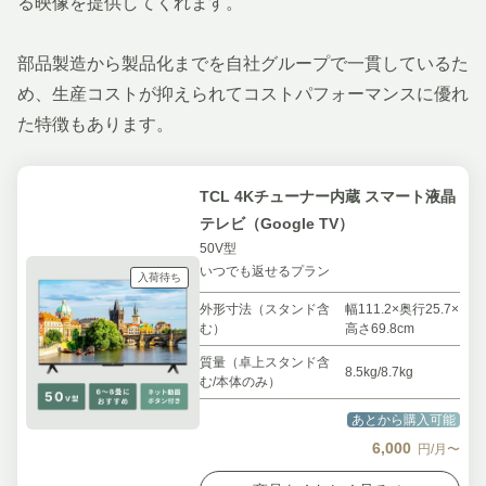
る映像を提供してくれます。
部品製造から製品化までを自社グループで一貫しているた
め、生産コストが抑えられてコストパフォーマンスに優れ
た特徴もあります。
TCL 4Kチューナー内蔵 スマート液晶
テレビ（Google TV）
50V型
いつでも返せるプラン
入荷待ち
外形寸法（スタンド含
幅111.2×奥行25.7×
む）
高さ69.8cm
質量（卓上スタンド含
8.5kg/8.7kg
む/本体のみ）
あとから購入可能
6,000
円/月〜