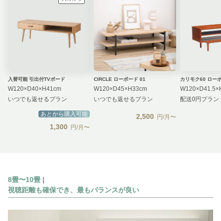
入替可能 引出付TVボード
CIRCLE ローボード 01
カリモク60 ロー
W120×D40×H41cm
W120×D45×H33cm
W120×D41.5×
いつでも返せるプラン
いつでも返せるプラン
配送0円プラン
あとから購入可能
2,500
円/月〜
1,300
円/月〜
8畳〜10畳 |
視聴距離も確保でき、最もバランスが良い