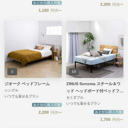
あとから購入可能
2,200
円/月〜
1,100
円/月〜
ジオーク ベッドフレーム
ZINUS Sonoma スチール＆ウ
シングル
ッド ヘッドボード付ベッドフレ
いつでも返せるプラン
セミダブル
ーム
いつでも返せるプラン
あとから購入可能
2,200
あとから購入可能
円/月〜
1,700
円/月〜