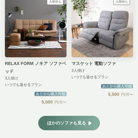
入荷待ち
入荷待ち
RELAX FORM ノキア ソファベ
マスケット 電動ソファ
3人掛け
ッド
いつでも返せるプラン
3人掛け
いつでも返せるプラン
あとから購入可能
あとから購入可能
5,500
円/月〜
5,000
円/月〜
ほかのソファも見る