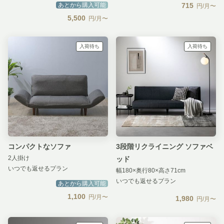
あとから購入可能
715
円/月〜
5,500
円/月〜
入荷待ち
入荷待ち
コンパクトなソファ
3段階リクライニング ソファベ
2人掛け
ッド
いつでも返せるプラン
幅180×奥行80×高さ71cm
いつでも返せるプラン
あとから購入可能
1,100
円/月〜
1,980
円/月〜